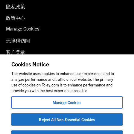
隐私政策
政策中心
Manage Cookies
无障碍访问
客户登录
诈骗预警
Cookies Notice
This website uses cookies to enhance user experience and to
联系我们
analyze performance and traffic on our website. The primary
use of cookies on Foley.com is to enhance performance and
provide you with the best experience possible.
© 2026 福里尔·拉德纳律师事务所
Manage Cookies
律师广告
图片中的人物可能并非福莱公司员工。
Reject All Non-Essential Cookies