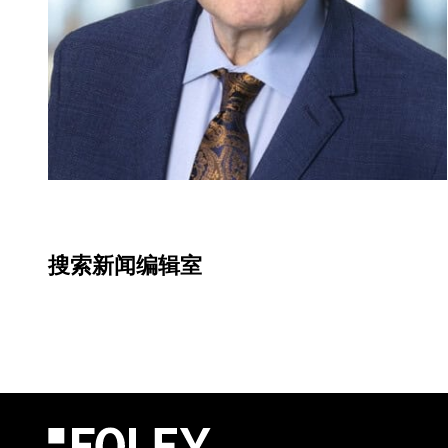
搜索新闻编辑室