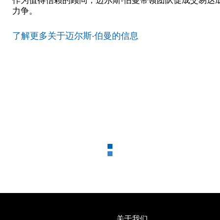
力争。
了解更多关于迈尔斯·伯曼的信息
关于我们