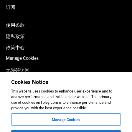
订阅
使用条款
隐私政策
政策中心
Manage Cookies
无障碍访问
客户登录
Cookies Notice
This website uses cookies to enhance user experience and to
联系我们
analyze performance and traffic on our website. The primary
use of cookies on Foley.com is to enhance performance and
provide you with the best experience possible.
© 2026 福里尔·拉德纳律师事务所
Manage Cookies
律师广告