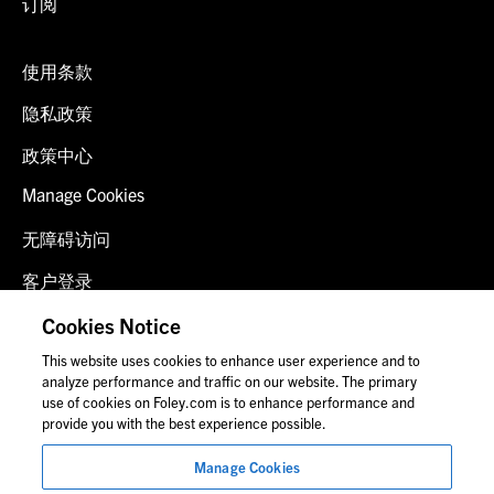
订阅
使用条款
隐私政策
政策中心
Manage Cookies
无障碍访问
客户登录
诈骗预警
Cookies Notice
This website uses cookies to enhance user experience and to
联系我们
analyze performance and traffic on our website. The primary
use of cookies on Foley.com is to enhance performance and
provide you with the best experience possible.
© 2026 福里尔·拉德纳律师事务所
Manage Cookies
律师广告