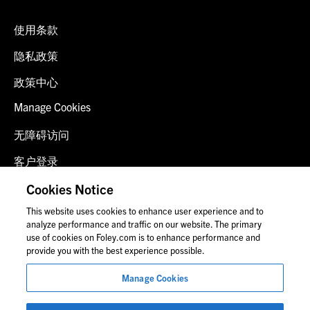
使用条款
隐私政策
政策中心
Manage Cookies
无障碍访问
客户登录
诈骗预警
Cookies Notice
This website uses cookies to enhance user experience and to
联系我们
analyze performance and traffic on our website. The primary
use of cookies on Foley.com is to enhance performance and
provide you with the best experience possible.
© 2026 福里尔·拉德纳律师事务所
Manage Cookies
律师广告