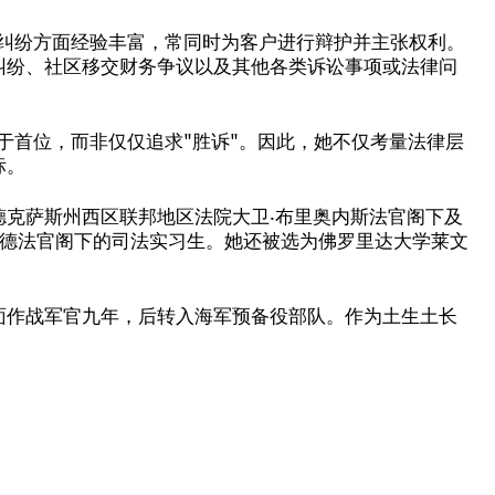
建筑纠纷方面经验丰富，常同时为客户进行辩护并主张权利。
纠纷、社区移交财务争议以及其他各类诉讼事项或法律问
置于首位，而非仅仅追求"胜诉"。因此，她不仅考量法律层
标。
德克萨斯州西区联邦地区法院大卫·布里奥内斯法官阁下及
华德法官阁下的司法实习生。她还被选为佛罗里达大学莱文
面作战军官九年，后转入海军预备役部队。作为土生土长