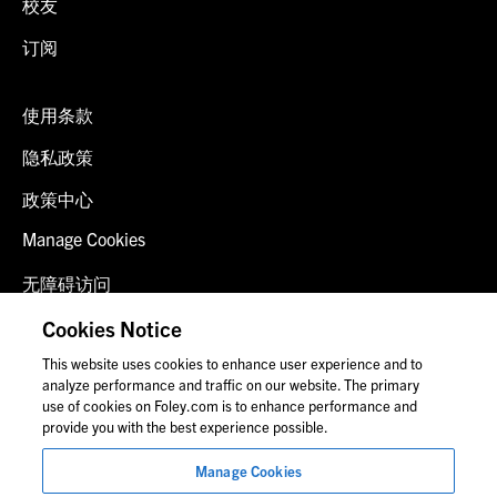
校友
订阅
使用条款
隐私政策
政策中心
Manage Cookies
无障碍访问
客户登录
Cookies Notice
This website uses cookies to enhance user experience and to
联系我们
analyze performance and traffic on our website. The primary
use of cookies on Foley.com is to enhance performance and
provide you with the best experience possible.
© 2026 福里尔·拉德纳律师事务所
Manage Cookies
律师广告