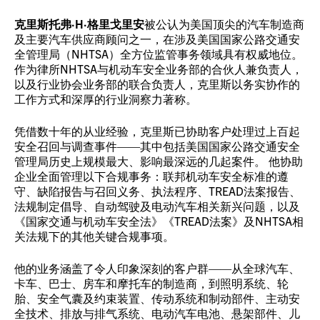
克里斯托弗·H·格里戈里安
被公认为美国顶尖的汽车制造商
及主要汽车供应商顾问之一，在涉及美国国家公路交通安
全管理局（NHTSA）全方位监管事务领域具有权威地位。
作为律所NHTSA与机动车安全业务部的合伙人兼负责人，
以及行业协会业务部的联合负责人，克里斯以务实协作的
工作方式和深厚的行业洞察力著称。
凭借数十年的从业经验，克里斯已协助客户处理过上百起
安全召回与调查事件——其中包括美国国家公路交通安全
管理局历史上规模最大、影响最深远的几起案件。 他协助
企业全面管理以下合规事务：联邦机动车安全标准的遵
守、缺陷报告与召回义务、执法程序、TREAD法案报告、
法规制定倡导、自动驾驶及电动汽车相关新兴问题，以及
《国家交通与机动车安全法》《TREAD法案》及NHTSA相
关法规下的其他关键合规事项。
他的业务涵盖了令人印象深刻的客户群——从全球汽车、
卡车、巴士、房车和摩托车的制造商，到照明系统、轮
胎、安全气囊及约束装置、传动系统和制动部件、主动安
全技术、排放与排气系统、电动汽车电池、悬架部件、儿