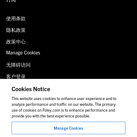
使用条款
隐私政策
政策中心
Manage Cookies
无障碍访问
客户登录
诈骗预警
Cookies Notice
This website uses cookies to enhance user experience and to
联系我们
analyze performance and traffic on our website. The primary
use of cookies on Foley.com is to enhance performance and
provide you with the best experience possible.
© 2026 福里尔·拉德纳律师事务所
Manage Cookies
律师广告