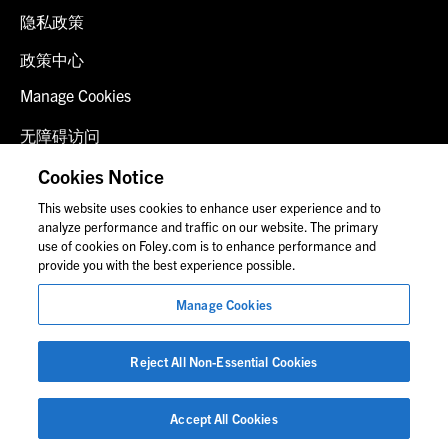
隐私政策
政策中心
Manage Cookies
无障碍访问
客户登录
Cookies Notice
This website uses cookies to enhance user experience and to
联系我们
analyze performance and traffic on our website. The primary
use of cookies on Foley.com is to enhance performance and
provide you with the best experience possible.
© 2026 福里尔·拉德纳律师事务所
Manage Cookies
律师广告
图片中的人物可能并非福莱公司员工。
Reject All Non-Essential Cookies
Accept All Cookies