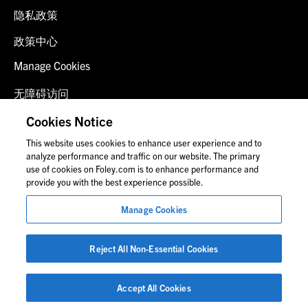
隐私政策
政策中心
Manage Cookies
无障碍访问
客户登录
Cookies Notice
This website uses cookies to enhance user experience and to
联系我们
analyze performance and traffic on our website. The primary
use of cookies on Foley.com is to enhance performance and
provide you with the best experience possible.
© 2026 福里尔·拉德纳律师事务所
Manage Cookies
律师广告
图片中的人物可能并非福莱公司员工。
Reject All Non-Essential Cookies
Accept All Cookies