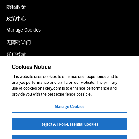
隐私政策
政策中心
Manage Cookies
无障碍访问
客户登录
诈骗预警
Cookies Notice
This website uses cookies to enhance user experience and to
联系我们
analyze performance and traffic on our website. The primary
use of cookies on Foley.com is to enhance performance and
provide you with the best experience possible.
© 2026 福里尔·拉德纳律师事务所
Manage Cookies
律师广告
图片中的人物可能并非福莱公司员工。
Reject All Non-Essential Cookies