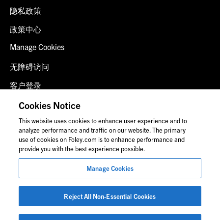
隐私政策
政策中心
Manage Cookies
无障碍访问
客户登录
诈骗预警
Cookies Notice
This website uses cookies to enhance user experience and to
联系我们
analyze performance and traffic on our website. The primary
use of cookies on Foley.com is to enhance performance and
provide you with the best experience possible.
© 2026 福里尔·拉德纳律师事务所
Manage Cookies
律师广告
图片中的人物可能并非福莱公司员工。
Reject All Non-Essential Cookies