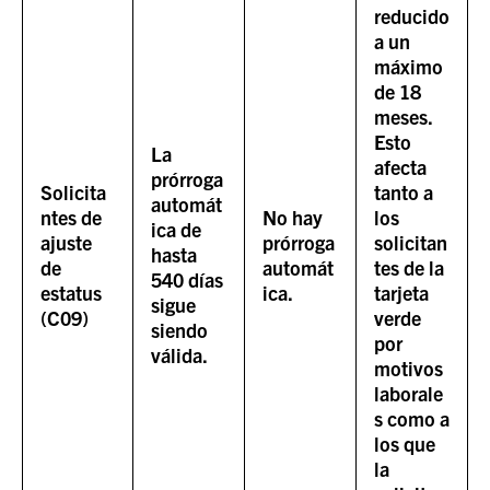
reducido
a un
máximo
de 18
meses.
Esto
La
afecta
prórroga
Solicita
tanto a
automát
ntes de
No hay
los
ica de
ajuste
prórroga
solicitan
hasta
de
automát
tes de la
540 días
estatus
ica.
tarjeta
sigue
(C09)
verde
siendo
por
válida.
motivos
laborale
s como a
los que
la