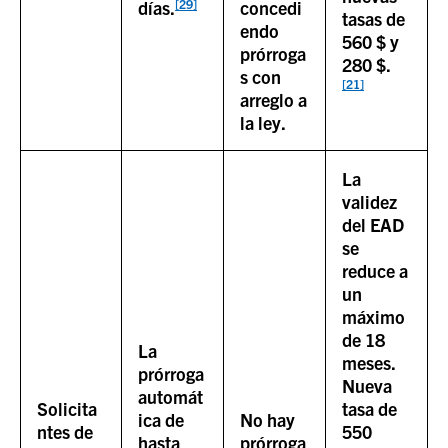
[29]
días.
concedi
tasas de
endo
560 $ y
prórroga
280 $.
s con
[21]
arreglo a
la ley.
La
validez
del EAD
se
reduce a
un
máximo
de 18
La
meses.
prórroga
Nueva
automát
Solicita
tasa de
ica de
No hay
ntes de
550
hasta
prórroga