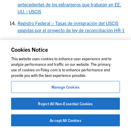
antecedentes de los extranjeros que trabajan en EE.
UU. | USCIS
Registro Federal :: Tasas de inmigración del USCIS
exigidas por el proyecto de ley de reconciliación HR-1
[PDF] 2025-13738.pdf – Registro Federal
Cookies Notice
Registro Federal :: Tasas de inmigración del USCIS
This website uses cookies to enhance user experience and to
exigidas por el proyecto de ley de reconciliación HR-1
analyze performance and traffic on our website. The primary
use of cookies on Foley.com is to enhance performance and
Registro Federal :: Tasas de inmigración del USCIS
provide you with the best experience possible.
exigidas por el proyecto de ley de reconciliación HR-1
Manage Cookies
Registro Federal :: Tasas de inmigración del USCIS
exigidas por el proyecto de ley de reconciliación HR-1
Reject All Non-Essential Cookies
[PDF] 2025-13738.pdf – Registro Federal
Accept All Cookies
[PDF] 2025-13738.pdf – Registro Federal