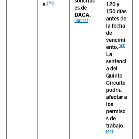
solicitud
[39]
s.
120 y
es de
150 días
DACA.
antes de
[40]
[41]
la fecha
de
vencimi
[43]
ento.
La
sentenci
a del
Quinto
Circuito
podría
afectar a
los
permiso
s de
trabajo.
[44]