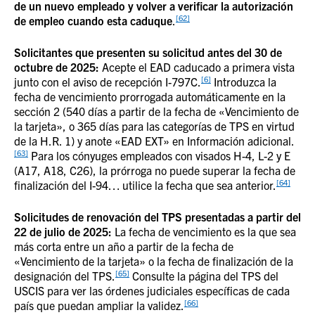
de un nuevo empleado y volver a verificar la autorización
[62]
de empleo cuando esta caduque
.
Solicitantes que presenten su solicitud antes del 30 de
octubre de 2025:
Acepte el EAD caducado a primera vista
[6]
junto con el aviso de recepción I-797C.
Introduzca la
fecha de vencimiento prorrogada automáticamente en la
sección 2 (540 días a partir de la fecha de «Vencimiento de
la tarjeta», o 365 días para las categorías de TPS en virtud
de la H.R. 1) y anote «EAD EXT» en Información adicional.
[63]
Para los cónyuges empleados con visados H-4, L-2 y E
(A17, A18, C26), la prórroga no puede superar la fecha de
[64]
finalización del I-94… utilice la fecha que sea anterior.
Solicitudes de renovación del TPS presentadas a partir del
22 de julio de 2025:
La fecha de vencimiento es la que sea
más corta entre un año a partir de la fecha de
«Vencimiento de la tarjeta» o la fecha de finalización de la
[65]
designación del TPS.
Consulte la página del TPS del
USCIS para ver las órdenes judiciales específicas de cada
[66]
país que puedan ampliar la validez.