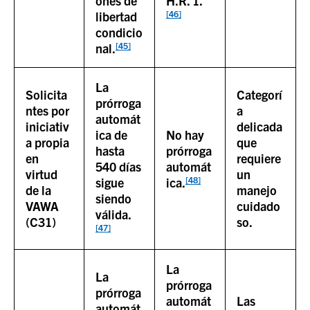
ones de
H.R. 1.
[46]
libertad
condicio
[45]
nal.
La
Solicita
Categorí
prórroga
ntes por
a
automát
iniciativ
delicada
ica de
No hay
a propia
que
hasta
prórroga
en
requiere
540 días
automát
virtud
un
[48]
sigue
ica.
de la
manejo
siendo
VAWA
cuidado
válida.
(C31)
so.
[47]
La
La
prórroga
prórroga
automát
Las
automát