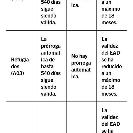
540 días
a un
ica.
sigue
máximo
siendo
de 18
válida.
meses.
La
La
prórroga
validez
automát
del EAD
No hay
Refugia
ica de
se ha
prórroga
dos
hasta
reducido
automát
(A03)
540 días
a un
ica.
sigue
máximo
siendo
de 18
válida.
meses.
La
validez
del EAD
se ha