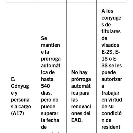
A los
cónyuge
s de
titulares
Se
de
mantien
visados
e la
E-2S, E-
prórroga
1S o E-
automát
3S se les
ica de
No hay
puede
E:
hasta
prórroga
autorizar
Cónyug
540
automát
a
e y
días,
ica para
trabajar
persona
pero no
las
en virtud
s a cargo
puede
renovaci
de su
(A17)
superar
ones del
condició
la fecha
EAD.
n de
de
resident