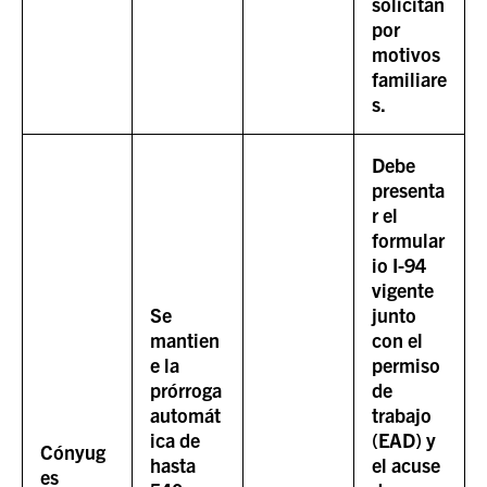
solicitan
por
motivos
familiare
s.
Debe
presenta
r el
formular
io I-94
vigente
Se
junto
mantien
con el
e la
permiso
prórroga
de
automát
trabajo
ica de
(EAD) y
Cónyug
hasta
el acuse
es