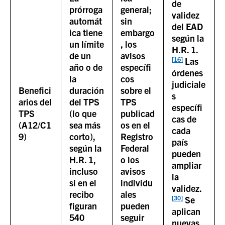
de
prórroga
general;
validez
automát
sin
del EAD
ica tiene
embargo
según la
un límite
, los
H.R. 1
.
de un
avisos
[16]
Las
año o de
específi
órdenes
la
cos
judiciale
Benefici
duración
sobre el
s
arios del
del TPS
TPS
específi
TPS
(lo que
publicad
cas de
(A12/C1
sea más
os en el
cada
9)
corto),
Registro
país
según la
Federal
pueden
H.R. 1,
o los
ampliar
incluso
avisos
la
si en el
individu
validez.
recibo
ales
[30]
Se
figuran
pueden
aplican
540
seguir
nuevas