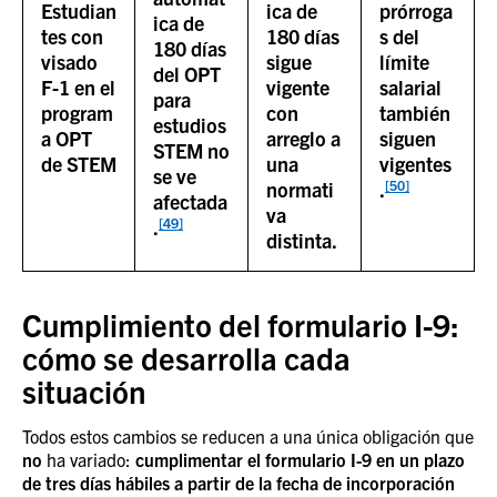
Estudian
ica de
prórroga
ica de
tes con
180 días
s del
180 días
visado
sigue
límite
del OPT
F-1 en el
vigente
salarial
para
program
con
también
estudios
a OPT
arreglo a
siguen
STEM no
de STEM
una
vigentes
se ve
[50]
normati
.
afectada
va
[49]
.
distinta.
Cumplimiento del formulario I-9:
cómo se desarrolla cada
situación
Todos estos cambios se reducen a una única obligación que
no
ha variado:
cumplimentar el formulario I-9 en un plazo
de tres días hábiles a partir de la fecha de incorporación