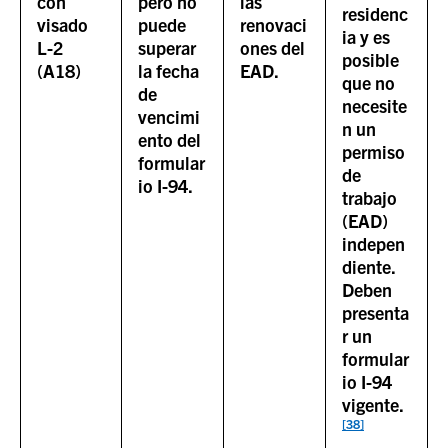
con
pero no
las
residenc
visado
puede
renovaci
ia y es
L-2
superar
ones del
posible
(A18)
la fecha
EAD.
que no
de
necesite
vencimi
n un
ento del
permiso
formular
de
io I-94.
trabajo
(EAD)
indepen
diente.
Deben
presenta
r un
formular
io I-94
vigente.
[38]