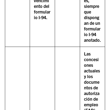
vencimi
es,
ento del
siempre
formular
que
io I-94.
dispong
an de un
formular
io I-94
anotado.
Las
concesi
ones
actuales
y los
docume
ntos de
autoriza
ción de
empleo