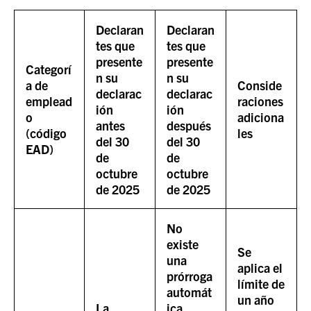
Declaran
Declaran
tes que
tes que
presente
presente
Categorí
n su
n su
a de
Conside
declarac
declarac
emplead
raciones
ión
ión
o
adiciona
antes
después
(código
les
del 30
del 30
EAD)
de
de
octubre
octubre
de 2025
de 2025
No
existe
Se
una
aplica el
prórroga
límite de
automát
un año
La
ica