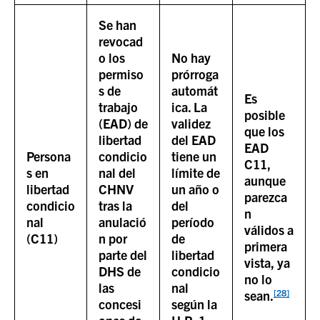
Se han
revocad
o los
No hay
permiso
prórroga
s de
automát
Es
trabajo
ica. La
posible
(EAD) de
validez
que los
libertad
del EAD
EAD
Persona
condicio
tiene un
C11,
s en
nal del
límite de
aunque
libertad
CHNV
un año o
parezca
condicio
tras la
del
n
nal
anulació
período
válidos a
(C11)
n por
de
primera
parte del
libertad
vista, ya
DHS de
condicio
no lo
las
nal
[28]
sean.
concesi
según la