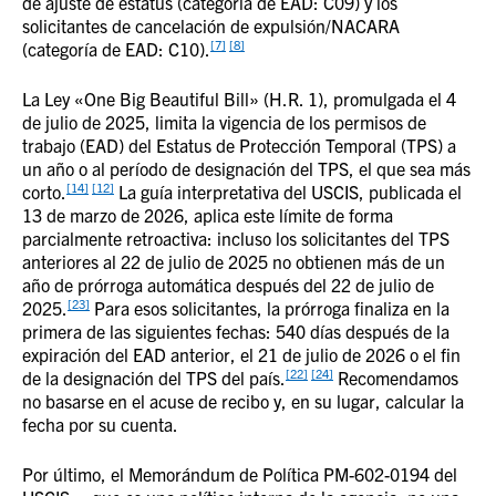
de ajuste de estatus (categoría de EAD: C09) y los
solicitantes de cancelación de expulsión/NACARA
[7]
[8]
(categoría de EAD: C10).
La Ley «One Big Beautiful Bill» (H.R. 1), promulgada el 4
de julio de 2025, limita la vigencia de los permisos de
trabajo (EAD) del Estatus de Protección Temporal (TPS) a
un año o al período de designación del TPS, el que sea más
[14]
[12]
corto.
La guía interpretativa del USCIS, publicada el
13 de marzo de 2026, aplica este límite de forma
parcialmente retroactiva: incluso los solicitantes del TPS
anteriores al 22 de julio de 2025 no obtienen más de un
año de prórroga automática después del 22 de julio de
[23]
2025.
Para esos solicitantes, la prórroga finaliza en la
primera de las siguientes fechas: 540 días después de la
expiración del EAD anterior, el 21 de julio de 2026 o el fin
[22]
[24]
de la designación del TPS del país.
Recomendamos
no basarse en el acuse de recibo y, en su lugar, calcular la
fecha por su cuenta.
Por último, el Memorándum de Política PM-602-0194 del