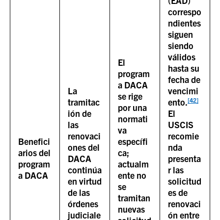
(EAD)
correspo
ndientes
siguen
siendo
válidos
El
hasta su
program
fecha de
a DACA
La
vencimi
se rige
[42]
tramitac
ento.
por una
ión de
El
normati
las
USCIS
va
renovaci
recomie
Benefici
específi
ones del
nda
arios del
ca;
DACA
presenta
program
actualm
continúa
r las
a DACA
ente no
en virtud
solicitud
se
de las
es de
tramitan
órdenes
renovaci
nuevas
judiciale
ón entre