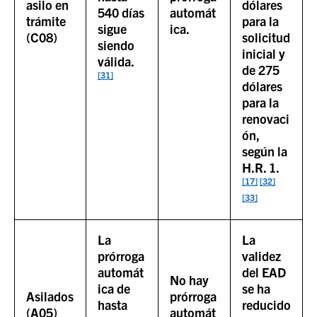
asilo en
dólares
540 días
automát
trámite
para la
sigue
ica.
(C08)
solicitud
siendo
inicial y
válida.
de 275
[31]
dólares
para la
renovaci
ón,
según la
H.R. 1.
[17]
[32]
[33]
La
La
prórroga
validez
automát
del EAD
No hay
ica de
se ha
Asilados
prórroga
hasta
reducido
(A05)
automát