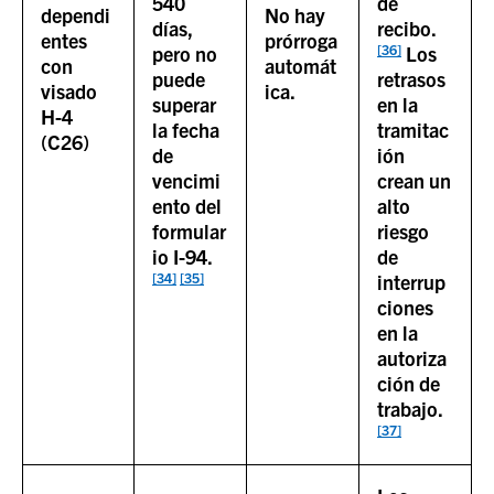
540
de
dependi
No hay
días,
recibo.
entes
prórroga
[36]
pero no
Los
con
automát
puede
retrasos
visado
ica.
superar
en la
H-4
la fecha
tramitac
(C26)
de
ión
vencimi
crean un
ento del
alto
formular
riesgo
io I-94.
de
[34]
[35]
interrup
ciones
en la
autoriza
ción de
trabajo.
[37]