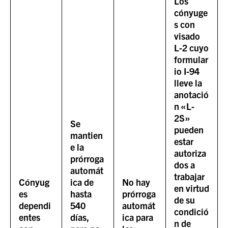
Los
cónyuge
s con
visado
L-2 cuyo
formular
io I-94
lleve la
anotació
n «L-
2S»
Se
pueden
mantien
estar
e la
autoriza
prórroga
dos a
automát
trabajar
Cónyug
ica de
No hay
en virtud
es
hasta
prórroga
de su
dependi
540
automát
condició
entes
días,
ica para
n de