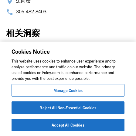
迈阿密
305.482.8403
相关洞察
查看所有文章
Cookies Notice
This website uses cookies to enhance user experience and to
2026年8月3日
analyze performance and traffic on our website. The primary
use of cookies on Foley.com is to enhance performance and
provide you with the best experience possible.
劳动与就业法视角
Manage Cookies
职场移民政策剧变：人力资源专
业人士的合规要点
Reject All Non-Essential Cookies
过去几周，美国移民法出现了重大变化，这些变化
直接影响到雇主和人力资源（HR）专业人士。从
Accept All Cookies
终止多个国家国民的“临时保护身份”（TPS），到
新的执法重点和政策调整，人力资源团队必须及时