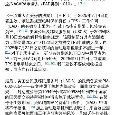
[7]
[8]
返/NACARA申请人（EAD类别：C10）。
《一项重大而美好的法案》（H.R. 1）于2025年7月4日签
署生效，该法案规定临时保护身份（TPS）工作许可
（EAD）的有效期上限为一年或TPS指定期限，以较短者
[14]
[12]
为准。
美国公民及移民服务局（USCIS）于2026年3
月13日发布的解释性指南规定，该限制部分具有追溯效
力：即便是2025年7月22日之前提交TPS申请的人员，在
2025年7月22日之后获得的自动延期也最多不超过一年。
[23]
对于此类申请人，延期有效期以以下日期中最早者为
准：前一张EAD到期后540天、2026年7月21日，或该国
[22]
[24]
TPS指定期结束之日。
我们建议不要依赖收据通
知，而应自行计算日期。
最后，美国公民及移民服务局（USCIS）的政策备忘录PM-
602-0194——该文件属于机构内部政策，而非成文法或法
规——对总统公告第10949号和第10998号所列39个国家
[51]
[53]
的国民提交的待审福利申请实施了裁决暂停。
在暂
停令生效期间，受影响国民的待审工作许可（EAD）申请
[59]
将不予批准。
加之自动延期机制已被取消，来自这些国
家的雇员可能面临工作许可失效的风险，且缺乏任何法规