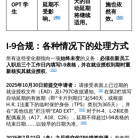
天的自
OPT 学
延期不
施也依
动延期
生
受影
然有
将继续
[49]
[50]
响。
效。
适用。
I-9合规：各种情况下的处理方式
所有这些变化都指向一项
始终未变
的义务：
必须在新员工
入职后三个工作日内填写I-9表格，并在就业授权到期时重
[62]
新核实其就业授权
。
2025年10月30日前提交申请者：
请接受表面上已过期的
[6]
就业授权文件（EAD）及I-797C收据通知。
在第2栏填写
自动延期的有效期（即“卡片到期日”起540天，或根据
H.R. 1法案下的临时保护身份（TPS）类别为365天），并
[63]
在“其他信息”栏注明“EAD EXT”。
对于H-4、L-2和E类
配偶雇员（A17、A18、C26），延期不得超过I-94表格的
[64]
结束日期……以较早的日期为准。
2025年7月22日（含）之后提交的TPS续签申请：
有效期