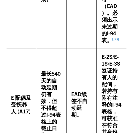
（EAD
）。必
须出示
未过期
的I-94
[38]
表。
E-2S/E-
1S/E-3S
签证持
最长540
有人的
天的自
配偶，
动延期
若持有
仍有
EAD续
E 配偶及
附有注
效，但
签不自
受抚养
释的I-94
不得超
动延
人 (A17)
表格，
过I-94表
期。
可获准
格上的
在符合
截止日
其身份