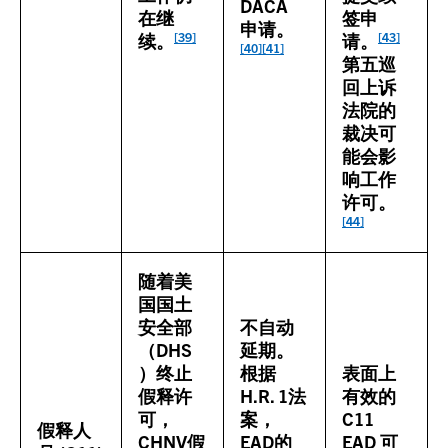
DACA
在继
签申
申请。
[39]
[43]
续。
请。
[40]
[41]
第五巡
回上诉
法院的
裁决可
能会影
响工作
许可。
[44]
随着美
国国土
安全部
不自动
（DHS
延期。
）终止
根据
表面上
假释许
H.R. 1法
有效的
可，
案，
C11
假释人
CHNV假
EAD的
EAD 可