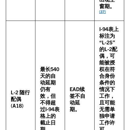
窗期。
[37]
I-94表上
标注为
“L-2S”
的L-2配
偶，可
能被授
最长540
权在符
天的自
合身份
动延期
条件的
仍有
EAD续
情况下
L-2 随行
效，但
签不自
工作，
配偶
不得超
动延
且可能
(A18)
过I-94表
期。
无需单
格上的
独申请
截止日
工作许
期。
可