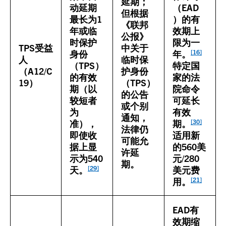
延期；
动延期
（EAD
但根据
最长为1
）的有
《联邦
年或临
效期上
公报》
时保护
限为一
TPS受益
中关于
[16]
身份
年
。
人
临时保
（TPS）
特定国
（A12/C
护身份
的有效
家的法
19）
（TPS）
期（以
院命令
的公告
较短者
可延长
或个别
为
有效
通知，
[30]
准），
期。
法律仍
即使收
适用新
可能允
据上显
的560美
许延
示为540
元/280
期。
[29]
天。
美元费
[21]
用。
EAD有
效期缩