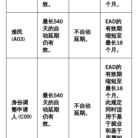
效。
个月。
最长540
EAD的
天的自
有效期
难民
不自动
动延期
缩短至
(A03)
延期。
仍有
最长18
效。
个月。
EAD的
有效期
缩短至
最长18
最长540
个月。
身份调
天的自
此规定
不自动
整申请
动延期
同时适
延期。
人 (C09)
仍有
用于基
效。
于就业
和基于
亲属的