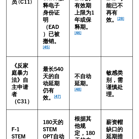
员 (C11)
释电子
有效期
能已不
身份证
上限为1
再有
[28]
明
年或保
效。
（EAD
释期。
[46]
）已被
撤销。
[45]
《反家
最长540
庭暴力
敏感类
天的自
不自动
法》自
别，需
动延期
延期。
主申请
谨慎处
[48]
仍有
者
理。
[47]
效。
（C31）
根据其
180天的
薪资帽
他规
F-1
STEM
缺口的
定，180
STEM
OPT自动
延期措