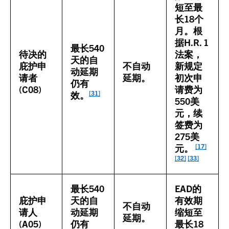
短至最
长18个
月。根
据H.R. 1
最长540
待决的
法案，
天的自
庇护申
不自动
新规定
动延期
请者
延期。
初次申
仍有
(C08)
请费为
[31]
效。
550美
元，续
签费为
275美
[17]
元。
[32]
[33]
最长540
EAD的
庇护申
天的自
有效期
不自动
请人
动延期
缩短至
延期。
(A05)
仍有
最长18