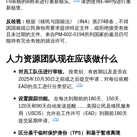
I-9表格的B附表进行重新核实。
请勿使用E-Verify进行重
新核查。
反歧视：
根据《移民与国籍法》（INA）第274B条，不得
因国籍或公民身份而要求提供特定文件，或拒绝接受有效
且未过期的文件。来自PM-602-0194所列国家的雇员仍可
能持有完全有效的就业许可。
人力资源团队现在应该做什么
对员工队伍进行审核。
按类别、有效期以及是否在
2025年10月30日之前或之后提交申请，对每位依赖
[72]
EAD的员工进行分类登记。
设置跟踪功能。
在每次到期前的180天、150天、
120天和90天自动发送提醒……美国公民及移民服务
局（USCIS）允许在工作许可（EAD）到期前180天
[73]
提交延期申请。
区分基于临时保护身份（TPS）和基于暂准离境