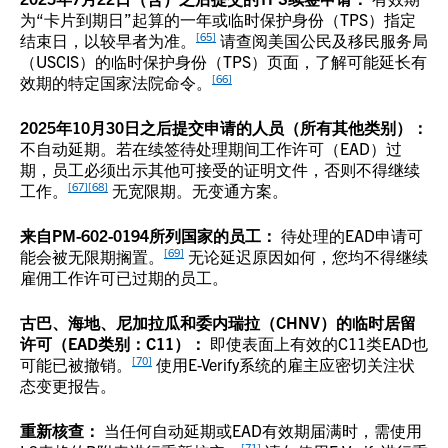
为“卡片到期日”起算的一年或临时保护身份（TPS）指定
[65]
结束日，以较早者为准。
请查阅美国公民及移民服务局
（USCIS）的临时保护身份（TPS）页面，了解可能延长有
[66]
效期的特定国家法院命令。
2025年10月30日之后提交申请的人员（所有其他类别）：
不自动延期。若在续签待处理期间工作许可（EAD）过
期，员工必须出示其他可接受的证明文件，否则不得继续
[67]
[68]
工作。
无宽限期。无变通方案。
来自PM-602-0194所列国家的员工：
待处理的EAD申请可
[69]
能会被无限期搁置。
无论延迟原因如何，您均不得继续
雇佣工作许可已过期的员工。
古巴、海地、尼加拉瓜和委内瑞拉（CHNV）的临时居留
许可（EAD类别：C11）：
即使表面上有效的C11类EAD也
[70]
可能已被撤销。
使用E-Verify系统的雇主应密切关注状
态变更报告。
重新核查：
当任何自动延期或EAD有效期届满时，需使用
[71]