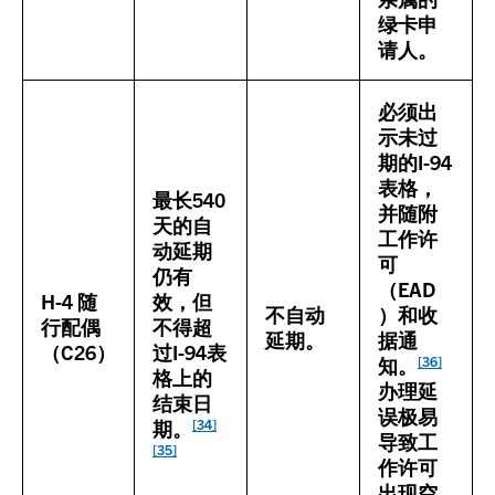
绿卡申
请人。
必须出
示未过
期的I-94
表格，
最长540
并随附
天的自
工作许
动延期
可
仍有
（EAD
H-4 随
效，但
不自动
）和收
行配偶
不得超
延期。
据通
（C26）
过I-94表
[36]
知。
格上的
办理延
结束日
误极易
[34]
期。
导致工
[35]
作许可
出现空