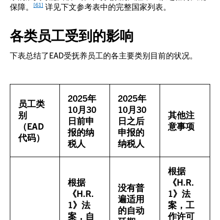
[61]
保障。
详见下文参考表中的完整国家列表。
各类员工受到的影响
下表总结了EAD受抚养员工的各主要类别目前的状况。
2025年
2025年
员工类
10月30
10月30
别
其他注
日前申
日之后
（EAD
意事项
报的纳
申报的
代码）
税人
纳税人
根据
根据
《H.R.
没有普
《H.R.
1》法
遍适用
1》法
案，工
的自动
案，自
作许可