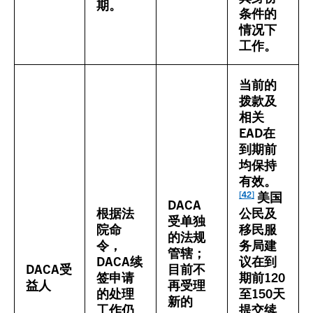
期。
条件的
情况下
工作。
当前的
拨款及
相关
EAD在
到期前
均保持
有效。
[42]
美国
DACA
根据法
公民及
受单独
院命
移民服
的法规
令，
务局建
管辖；
DACA续
议在到
DACA受
目前不
签申请
期前120
益人
再受理
的处理
至150天
新的
工作仍
提交续