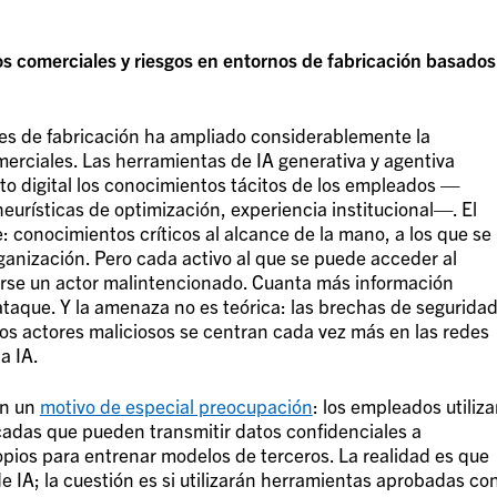
os comerciales y riesgos en entornos de fabricación basados
ones de fabricación ha ampliado considerablemente la
merciales. Las herramientas de IA generativa y agentiva
o digital los conocimientos tácitos de los empleados —
heurísticas de optimización, experiencia institucional—. El
te: conocimientos críticos al alcance de la mano, a los que se
ganización. Pero cada activo al que se puede acceder al
girse un actor malintencionado. Cuanta más información
 ataque. Y la amenaza no es teórica: las brechas de segurida
 los actores maliciosos se centran cada vez más en las redes
a IA.
en un
motivo de especial preocupación
: los empleados utiliz
icadas que pueden transmitir datos confidenciales a
opios para entrenar modelos de terceros. La realidad es que
e IA; la cuestión es si utilizarán herramientas aprobadas co