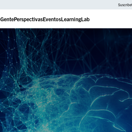
Suscríbe
a
Gente
Perspectivas
Eventos
LearningLab