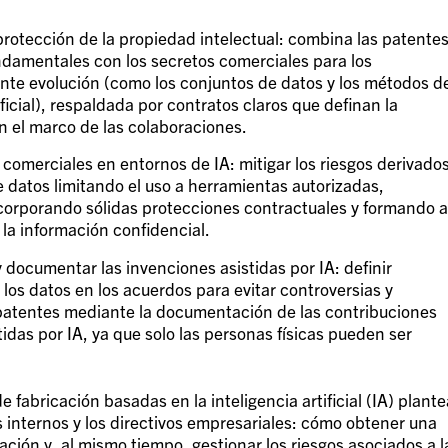
protección de la propiedad intelectual: combina las patente
ndamentales con los secretos comerciales para los
nte evolución (como los conjuntos de datos y los métodos d
ificial), respaldada por contratos claros que definan la
en el marco de las colaboraciones.
s comerciales en entornos de IA: mitigar los riesgos derivado
de datos limitando el uso a herramientas autorizadas,
corporando sólidas protecciones contractuales y formando a
la información confidencial.
 y documentar las invenciones asistidas por IA: definir
los datos en los acuerdos para evitar controversias y
s patentes mediante la documentación de las contribuciones
das por IA, ya que solo las personas físicas pueden ser
 fabricación basadas en la inteligencia artificial (IA) plante
s internos y los directivos empresariales: cómo obtener una
ación y, al mismo tiempo, gestionar los riesgos asociados a l