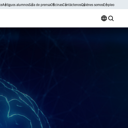
te
Antiguos alumnos
Sala de prensa
Oficinas
Contáctenos
Quiénes somos
Empleo