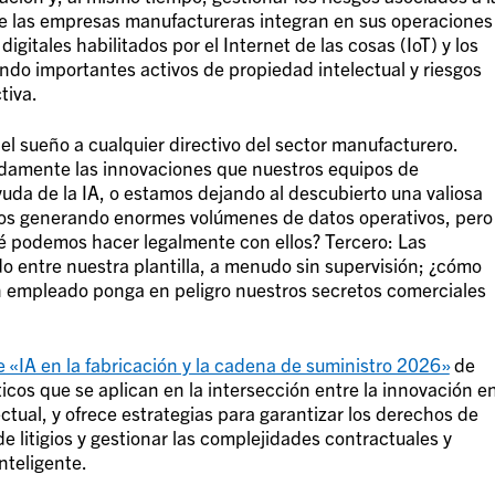
ue las empresas manufactureras integran en sus operaciones
digitales habilitados por el Internet de las cosas (IoT) y los
do importantes activos de propiedad intelectual y riesgos
tiva.
el sueño a cualquier directivo del sector manufacturero.
damente las innovaciones que nuestros equipos de
yuda de la IA, o estamos dejando al descubierto una valiosa
os generando enormes volúmenes de datos operativos, pero
é podemos hacer legalmente con ellos? Tercero: Las
o entre nuestra plantilla, a menudo sin supervisión; ¿cómo
n empleado ponga en peligro nuestros secretos comerciales
ie «IA en la fabricación y la cadena de suministro 2026»
de
icos que se aplican en la intersección entre la innovación e
ectual, y ofrece estrategias para garantizar los derechos de
de litigios y gestionar las complejidades contractuales y
nteligente.