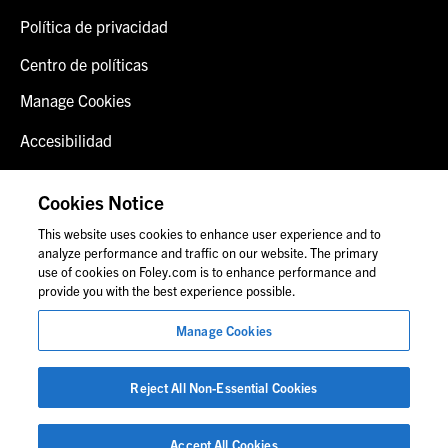
Política de privacidad
Centro de políticas
Manage Cookies
Accesibilidad
Inicio de sesión del cliente
Cookies Notice
Contáctenos
This website uses cookies to enhance user experience and to
analyze performance and traffic on our website. The primary
use of cookies on Foley.com is to enhance performance and
provide you with the best experience possible.
© 2026 Foley & Lardner LLP
Manage Cookies
Anuncio de abogado
Las imágenes de personas pueden no corresponder al
personal de Foley.
Reject All Non-Essential Cookies
Accept All Cookies