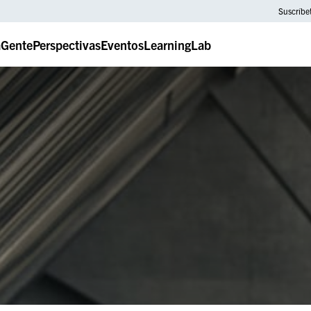
Suscríbe
a
Gente
Perspectivas
Eventos
LearningLab