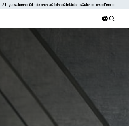
te
Antiguos alumnos
Sala de prensa
Oficinas
Contáctenos
Quiénes somos
Empleo