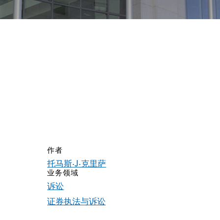
作者
出
托马斯·J·克里萨
，
业务领域
诉讼
证券执法与诉讼