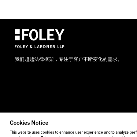
我们超越法律框架，专注于客户不断变化的需求。
Cookies Notice
© 2026 福里尔·拉德纳律师事务所
律师广告
图
This website uses cookies to enhance user experience and to analyze perf