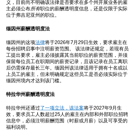
义，目前尚不明确该法律是否要求在多个州开展业务的雇
主必须公布
所有
职位的薪酬透明度信息，还是仅限于实际
位于弗吉尼亚州的职位。
缅因州薪酬透明度法
缅因州的这项
法律
将于2026年7月29日生效，要求雇主在
每份招聘启事中注明薪资范围。 该法律还规定，若现有员
工提出要求，雇主必须披露其当前职位的薪资范围，并须
保留每位员工在职期间的薪资记录，且该记录在员工离职
后仍需保存最长三年。缅因州该法律适用于拥有十名或以
上员工的雇主，但未明确规定这些员工是否必须实际位于
缅因州境内才达到该门槛。
特拉华州薪酬透明度法
特拉华州还通过
了一项立法，该法案
将于2027年9月生
效，要求员工人数超过25人的雇主在内部和外部职位招聘
信息中，必须注明薪酬范围（时薪或月薪）以及可享受的
福利说明。