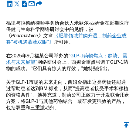
福里与拉德纳律师事务所合伙人米歇尔·西姆金在近期医疗
保健与生命科学网络研讨会中的见解，被
《
PharmaVoice》文章
《肥胖领域并购升温，制药企业或
将"被机遇蒙蔽双眼"》
所引用。
在2025年9月福莱公司举办的"
GLP-1药物焦点：趋势、需
求与未来展望"
网络研讨会上，西姆金重点强调了GLP-1药
物的成功。"它们具有惊人的疗效，"她特别指出。
关于GLP-1市场的未来走向，西姆金指出这类药物还能通
过帮助患者达到BMI标准，从而"提高患者接受手术和移植
的资格条件"。她补充道，制药公司正致力于开发联合用药
方案，将GLP-1与其他药物结合，或研发更强效的产品，
包括双重和三重激动剂。
返回顶部