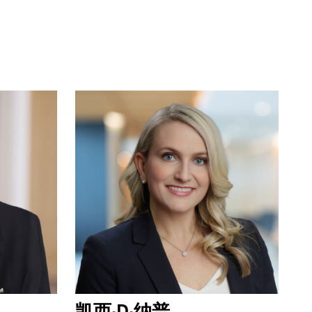
凯西·D·纳普