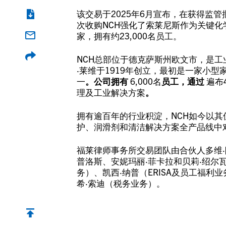
该交易于2025年6月宣布，在获得监管
次收购NCH强化了索莱尼斯作为关键化
家，拥有约23,000名员工。
NCH总部位于德克萨斯州欧文市，是
·莱维于1919年创立，最初是一家小
一
。公司拥有
6,000名
员工，通过
遍布
理及工业解决方案
。
拥有逾百年的行业积淀，NCH如今以
护、润滑剂和清洁解决方案全产品线中
福莱律师事务所交易团队由合伙人多维·
普洛斯、安妮玛丽·菲卡拉和贝莉·绍尔
务）、凯西·纳普（ERISA及员工福利
希·索迪（税务业务）。
返回顶部