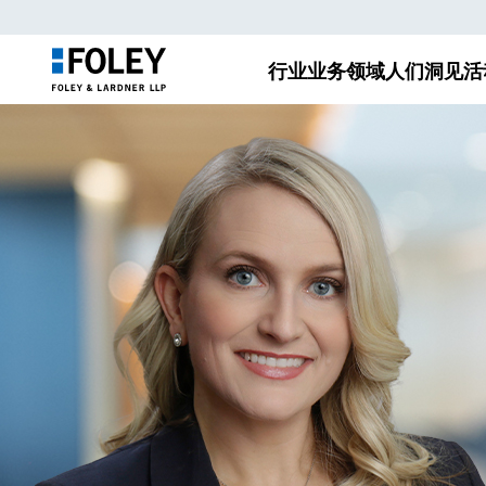
行业
业务领域
人们
洞见
活