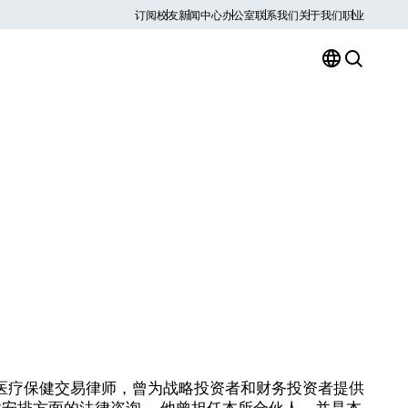
订阅
校友
新闻中心
办公室
联系我们
关于我们
职业
van）是一位医疗保健交易律师，曾为战略投资者和财务投资者提供
安排方面的法律咨询。 他曾担任本所合伙人，并是本