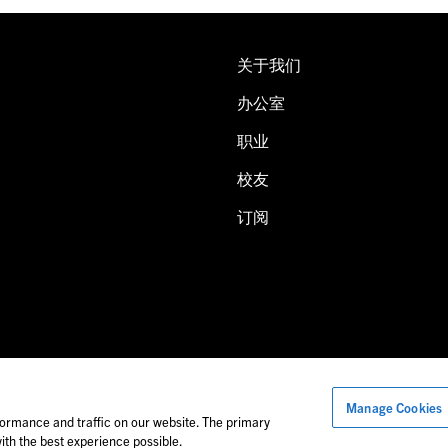
关于我们
办公室
职业
校友
订阅
Manage Cookies
片中的人物可能并非福莱公司员工。
ormance and traffic on our website. The primary
th the best experience possible.