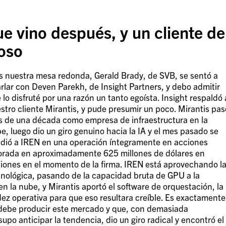
ue vino después, y un cliente de
loso
s nuestra mesa redonda, Gerald Brady, de SVB, se sentó a
rlar con Deven Parekh, de Insight Partners, y debo admitir
 lo disfruté por una razón un tanto egoísta. Insight respaldó 
stro cliente Mirantis, y pude presumir un poco. Mirantis pas
 de una década como empresa de infraestructura en la
e, luego dio un giro genuino hacia la IA y el mes pasado se
dió a IREN en una operación íntegramente en acciones
orada en aproximadamente 625 millones de dólares en
iones en el momento de la firma. IREN está aprovechando l
ecnológica, pasando de la capacidad bruta de GPU a la
n la nube, y Mirantis aportó el software de orquestación, la
idez operativa para que eso resultara creíble. Es exactamente
 debe producir este mercado y que, con demasiada
po anticipar la tendencia, dio un giro radical y encontró el