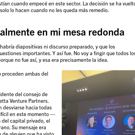
stían cuando empecé en este sector. La decisión se ha vuelt
as solo lo hacen cuando no les queda más remedio.
ealmente en mi mesa redonda
habría diapositivas ni discurso preparado, y que los
stiones importantes. Y así fue. No voy a fingir que todos lo
orque no fue así, y esa era precisamente la idea.
do proceden ambas del
idente del consejo de
etta Venture Partners.
 desviarse hacia todas
difícil en este momento —
 del capital privado, el
rano. Su mensaje era
n de alguien que ha visto