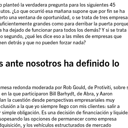
o planteó la verdadera pregunta para los siguientes 45
utos. ¿Lo que ocurrió esa mañana supone que por fin se ha
erto una ventana de oportunidad, o se trata de tres empresa
suficientemente grandes como para derribar la puerta porqu
a ha dejado de funcionar para todos los demás? Y si se trata
lo segundo, ¿qué les dice eso a las miles de empresas que
nen detrás y que no pueden forzar nada?
 ante nosotros ha definido lo
 mesa redonda moderada por Rob Gould, de Protiviti, sobre s
 en la que participaron Bill Barhydt, de Abra, y Aaron
dan la cuestión desde perspectivas empresariales muy
lusión a la que yo siempre llego con mis clientes: salir a
r simple obligación. Es una decisión de financiación y liquide
s, sopesando las opciones de permanecer como empresa
dquisición, y los vehículos estructurados de mercado