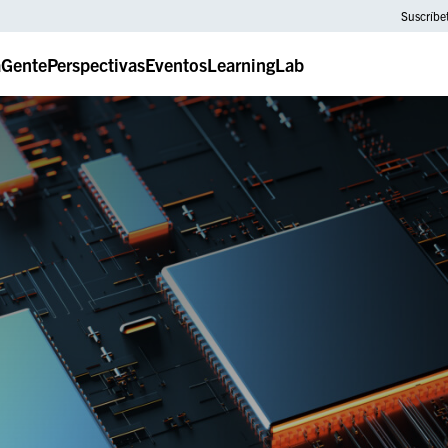
Suscríbe
a
Gente
Perspectivas
Eventos
LearningLab