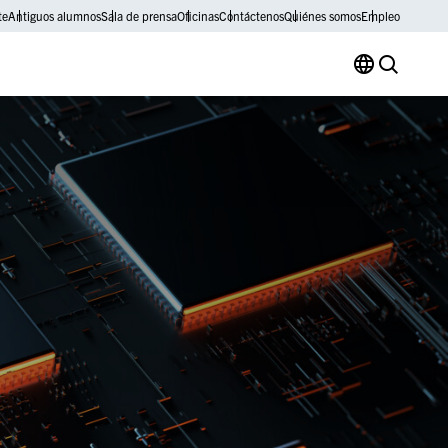
te
Antiguos alumnos
Sala de prensa
Oficinas
Contáctenos
Quiénes somos
Empleo