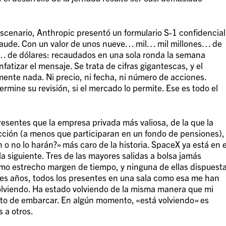
scenario, Anthropic presentó un formulario S-1 confidencial
laude. Con un valor de unos nueve… mil… mil millones… de
s… de dólares: recaudados en una sola ronda la semana
fatizar el mensaje. Se trata de cifras gigantescas, y el
ente nada. Ni precio, ni fecha, ni número de acciones.
ermine su revisión, si el mercado lo permite. Ese es todo el
presentes que la empresa privada más valiosa, de la que la
cción (a menos que participaran en un fondo de pensiones),
n o no lo harán?» más caro de la historia. SpaceX ya está en e
 siguiente. Tres de las mayores salidas a bolsa jamás
smo estrecho margen de tiempo, y ninguna de ellas dispuest
tres años, todos los presentes en una sala como esa me han
olviendo. Ha estado volviendo de la misma manera que mi
to de embarcar. En algún momento, «está volviendo» es
 a otros.