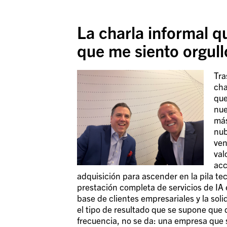
La charla informal q
que me siento orgul
Tra
cha
que
nue
más
nub
ven
val
acc
adquisición para ascender en la pila t
prestación completa de servicios de IA e
base de clientes empresariales y la sol
el tipo de resultado que se supone que
frecuencia, no se da: una empresa que su