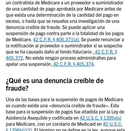
un contratista de Medicare a un proveedor o suministrador
de una cantidad de pago aprobada por Medicare antes de
que exista una determinación de la cantidad del pago en
exceso, o hasta que se resuelva una investigación de una
denuncia creíble de fraude. Se puede aplicar una
suspensión de pago contra parte o la totalidad de los pagos
de Medicare.
42 C.F.R. § 405.371(a).
Se puede renunciar a
la notificación al proveedor o suministrador si se sospecha
que se ha causado daño al fondo fiduciario
. 42 C.F.R. §
405.372
. No existe ningún proceso administrativo para
apelar una suspensión.
42 C.F.R. § 405.374
.
¿Qué es una denuncia creíble de
fraude?
Una de las bases para la suspensión de pagos de Medicare
es cuando existe una «denuncia creíble de fraude». Esta
base para la suspensión de pagos fue añadida por la Ley de
Asistencia Asequible y codificada en
42 U.S.C. § 1395y(o)
para Medicare, con un corolario de Medicaid en
42 U.S.C.
§ 1396b(i)(2)
. El término no se define en la ley, aunque esta