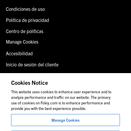
Condiciones de uso
Política de privacidad
Centro de políticas
Manage Cookies
Accesibilidad
Inicio de sesión del cliente
Alerta de fraude
Cookies Notice
Contáctenos
This website uses cookies to enhance user experience and to
analyze performance and traffic on our website. The primary
use of cookies on Foley.com is to enhance performance and
provide you with the best experience possible.
© 2026 Foley & Lardner LLP
Manage Cookies
Anuncio de abogado
Las imágenes de personas pueden no corresponder al