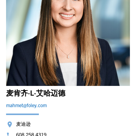
麦肯齐·L·艾哈迈德
mahmet@foley.com
麦迪逊
608.258.4319