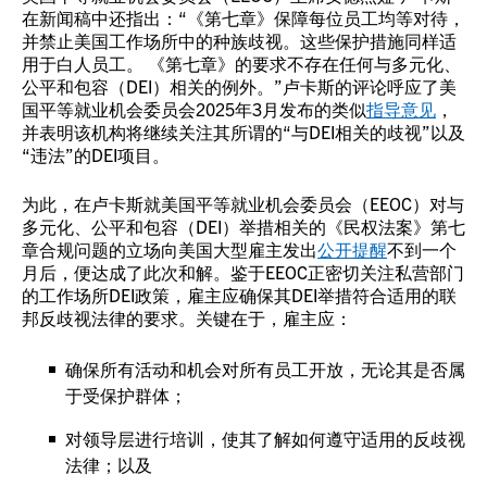
在新闻稿中还指出：“《第七章》保障每位员工均等对待，
并禁止美国工作场所中的种族歧视。这些保护措施同样适
用于白人员工。 《第七章》的要求不存在任何与多元化、
公平和包容（DEI）相关的例外。”卢卡斯的评论呼应了美
国平等就业机会委员会2025年3月发布的类似
指导意见
，
并表明该机构将继续关注其所谓的“与DEI相关的歧视”以及
“违法”的DEI项目。
为此，在卢卡斯就美国平等就业机会委员会（EEOC）对与
多元化、公平和包容（DEI）举措相关的《民权法案》第七
章合规问题的立场向美国大型雇主发出
公开提醒
不到一个
月后，便达成了此次和解。鉴于EEOC正密切关注私营部门
的工作场所DEI政策，雇主应确保其DEI举措符合适用的联
邦反歧视法律的要求。关键在于，雇主应：
确保所有活动和机会对所有员工开放，无论其是否属
于受保护群体；
对领导层进行培训，使其了解如何遵守适用的反歧视
法律；以及