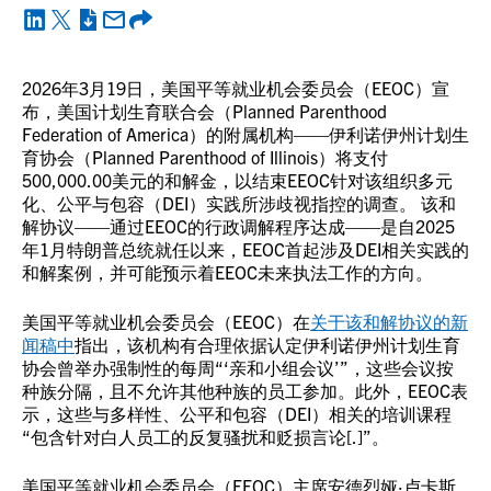
2026年3月19日，美国平等就业机会委员会（EEOC）宣
布，美国计划生育联合会（Planned Parenthood
Federation of America）的附属机构——伊利诺伊州计划生
育协会（Planned Parenthood of Illinois）将支付
500,000.00美元的和解金，以结束EEOC针对该组织多元
化、公平与包容（DEI）实践所涉歧视指控的调查。 该和
解协议——通过EEOC的行政调解程序达成——是自2025
年1月特朗普总统就任以来，EEOC首起涉及DEI相关实践的
和解案例，并可能预示着EEOC未来执法工作的方向。
美国平等就业机会委员会（EEOC）在
关于该和解协议的新
闻稿中
指出，该机构有合理依据认定伊利诺伊州计划生育
协会曾举办强制性的每周“‘亲和小组会议’”，这些会议按
种族分隔，且不允许其他种族的员工参加。此外，EEOC表
示，这些与多样性、公平和包容（DEI）相关的培训课程
“包含针对白人员工的反复骚扰和贬损言论[.]”。
美国平等就业机会委员会（EEOC）主席安德烈娅·卢卡斯