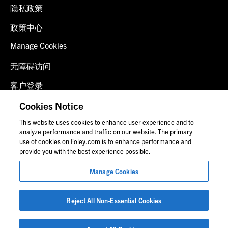
隐私政策
政策中心
Manage Cookies
无障碍访问
客户登录
诈骗预警
Cookies Notice
This website uses cookies to enhance user experience and to
联系我们
analyze performance and traffic on our website. The primary
use of cookies on Foley.com is to enhance performance and
provide you with the best experience possible.
© 2026 福里尔·拉德纳律师事务所
Manage Cookies
律师广告
图片中的人物可能并非福莱公司员工。
Reject All Non-Essential Cookies