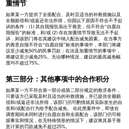
重情节
如果某一方提供了全面配合、及时且适当的补救措施以及
全额赔偿和/或返还非法所得，但因以下原因不符合不予起
诉的条件：(1) 其自我报告虽出于善意，但不符合“自愿自
我报告”的标准，和/或 (2) 存在加重情节导致无法不予起
诉，则该部门将在其建议中纳入配合减免因素。 在当事方
的善意自报不符合“自愿自报”标准的事项中，本部门将建
议至少减免50%的民事罚款；在涉及加重情节的事项中，
将建议至少减免25%。无论哪种情况，建议的最高减免幅
度均不超过75%。
第三部分：其他事项中的合作积分
如果某一方不符合第一部分或第二部分规定的救济条件，
只要该方已采取及时且适当的补救措施，并已提供全额赔
偿和/或返还非法所得，该部门仍可酌情就其实际发生的自
首和/或配合行为给予配合减免。 在此类案件中，即使在
调查期间未同时进行自愿自首和全面配合，该部门仍可根
据事实和情况，在无特殊情形的情况下，建议将其基于善
意计算的罚款减免不超过25%。