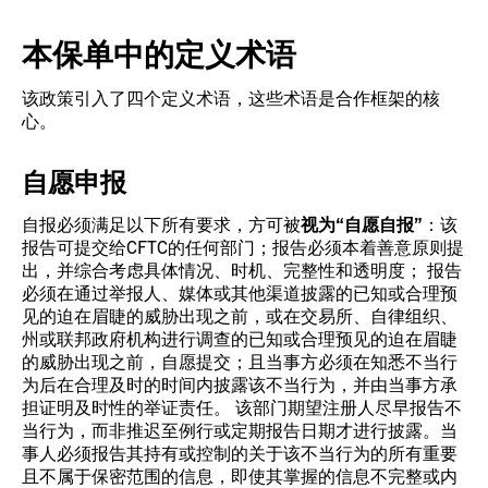
本保单中的定义术语
该政策引入了四个定义术语，这些术语是合作框架的核
心。
自愿申报
自报必须满足以下所有要求，方可被
视为“自愿自报”
：该
报告可提交给CFTC的任何部门；报告必须本着善意原则提
出，并综合考虑具体情况、时机、完整性和透明度； 报告
必须在通过举报人、媒体或其他渠道披露的已知或合理预
见的迫在眉睫的威胁出现之前，或在交易所、自律组织、
州或联邦政府机构进行调查的已知或合理预见的迫在眉睫
的威胁出现之前，自愿提交；且当事方必须在知悉不当行
为后在合理及时的时间内披露该不当行为，并由当事方承
担证明及时性的举证责任。 该部门期望注册人尽早报告不
当行为，而非推迟至例行或定期报告日期才进行披露。当
事人必须报告其持有或控制的关于该不当行为的所有重要
且不属于保密范围的信息，即使其掌握的信息不完整或内