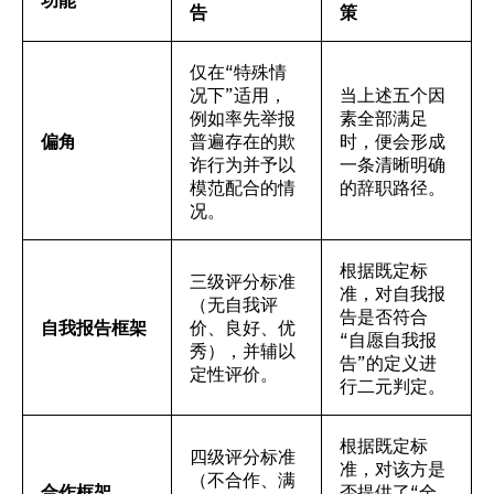
告
策
仅在“特殊情
况下”适用，
当上述五个因
例如率先举报
素全部满足
偏角
普遍存在的欺
时，便会形成
诈行为并予以
一条清晰明确
模范配合的情
的辞职路径。
况。
根据既定标
三级评分标准
准，对自我报
（无自我评
告是否符合
自我报告框架
价、良好、优
“自愿自我报
秀），并辅以
告”的定义进
定性评价。
行二元判定。
根据既定标
四级评分标准
准，对该方是
（不合作、满
合作框架
否提供了“全