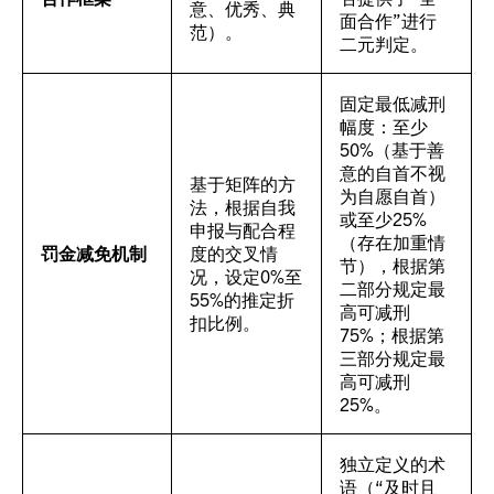
意、优秀、典
面合作”进行
范）。
二元判定。
固定最低减刑
幅度：至少
50%（基于善
意的自首不视
基于矩阵的方
为自愿自首）
法，根据自我
或至少25%
申报与配合程
（存在加重情
罚金减免机制
度的交叉情
节），根据第
况，设定0%至
二部分规定最
55%的推定折
高可减刑
扣比例。
75%；根据第
三部分规定最
高可减刑
25%。
独立定义的术
语（“及时且