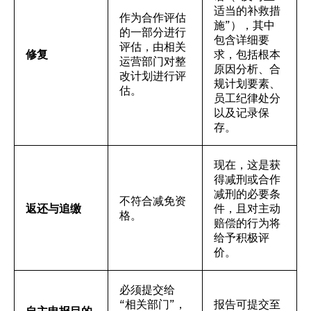
适当的补救措
作为合作评估
施”），其中
的一部分进行
包含详细要
评估，由相关
修复
求，包括根本
运营部门对整
原因分析、合
改计划进行评
规计划要素、
估。
员工纪律处分
以及记录保
存。
现在，这是获
得减刑或合作
减刑的必要条
不符合减免资
返还与追缴
件，且对主动
格。
赔偿的行为将
给予积极评
价。
必须提交给
“相关部门”，
报告可提交至
自主申报目的