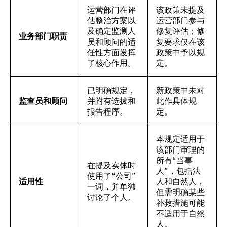
运营部门在评
该政策未提及
估整治方案以
运营部门参与
及确定监测人
修复评估；修
业务部门职责
员和顾问的适
复要求仅在该
任性方面发挥
政策中予以规
了核心作用。
定。
已明确规定，
新政策中未对
监查员和顾问
并附有选拔和
此作具体规
报告程序。
定。
本规定适用于
该部门审理的
所有“当事
在提及实体时
人”，包括法
使用了“公司”
适用性
人和自然人，
一词，并单独
但需明确某些
讨论了个人。
补救措施可能
不适用于自然
人。