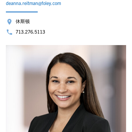
deanna.reitman@foley.com
休斯顿
713.276.5113