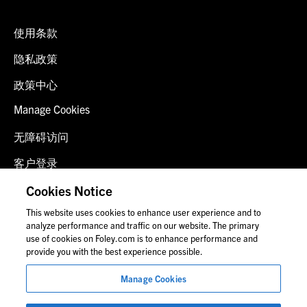
使用条款
隐私政策
政策中心
Manage Cookies
无障碍访问
客户登录
诈骗预警
Cookies Notice
This website uses cookies to enhance user experience and to
联系我们
analyze performance and traffic on our website. The primary
use of cookies on Foley.com is to enhance performance and
provide you with the best experience possible.
© 2026 福里尔·拉德纳律师事务所
Manage Cookies
律师广告