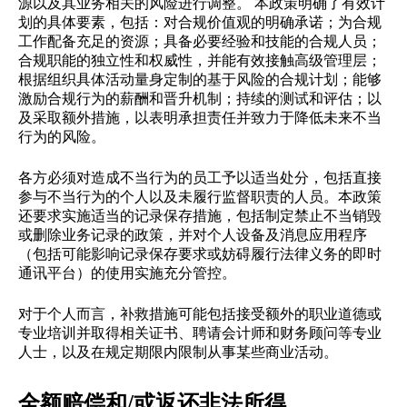
源以及其业务相关的风险进行调整。 本政策明确了有效计
划的具体要素，包括：对合规价值观的明确承诺；为合规
工作配备充足的资源；具备必要经验和技能的合规人员；
合规职能的独立性和权威性，并能有效接触高级管理层；
根据组织具体活动量身定制的基于风险的合规计划；能够
激励合规行为的薪酬和晋升机制；持续的测试和评估；以
及采取额外措施，以表明承担责任并致力于降低未来不当
行为的风险。
各方必须对造成不当行为的员工予以适当处分，包括直接
参与不当行为的个人以及未履行监督职责的人员。本政策
还要求实施适当的记录保存措施，包括制定禁止不当销毁
或删除业务记录的政策，并对个人设备及消息应用程序
（包括可能影响记录保存要求或妨碍履行法律义务的即时
通讯平台）的使用实施充分管控。
对于个人而言，补救措施可能包括接受额外的职业道德或
专业培训并取得相关证书、聘请会计师和财务顾问等专业
人士，以及在规定期限内限制从事某些商业活动。
全额赔偿和/或返还非法所得