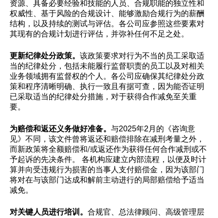
资源、具备必要经验和技能的人员、合规职能的独立性和
权威性、基于风险的合规设计、能够激励合规行为的薪酬
结构，以及持续的测试与评估。各公司应参照这些要素对
其现有的合规计划进行评估，并弥补任何不足之处。
更新纪律处分政策。
该政策要求对行为不当的员工采取适
当的纪律处分，包括未能履行监督职责的员工以及对相关
业务领域拥有监督权的个人。各公司应确保其纪律处分政
策和程序清晰明确、执行一致且有据可查，因为能否证明
已采取适当的纪律处分措施，对于获得合作减免至关重
要。
为赔偿和返还义务做好准备。
与2025年2月的《咨询意
见》不同，该文件曾将返还和赔偿排除在减刑考量之外，
而新政策将全额赔偿和/或返还作为获得任何合作减刑或不
予起诉的先决条件。 各机构应建立内部流程，以便及时计
算并向受违规行为损害的当事人支付赔偿金，因为该部门
将对在与该部门达成和解前主动进行的局部赔偿给予适当
减免。
对关键人员进行培训。
合规官、总法律顾问、高级管理层