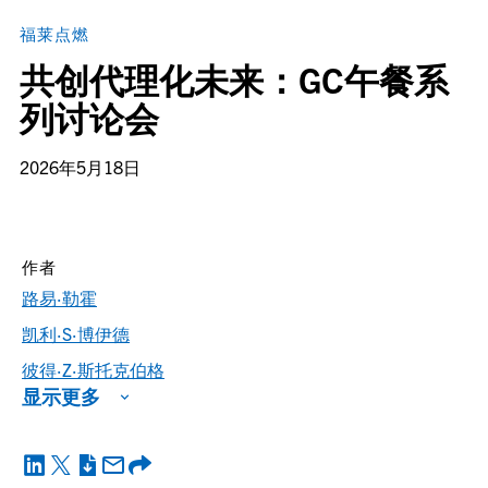
福莱点燃
共创代理化未来：GC午餐系
列讨论会
2026年5月18日
作者
路易·勒霍
凯利·S·博伊德
彼得·Z·斯托克伯格
显示更多