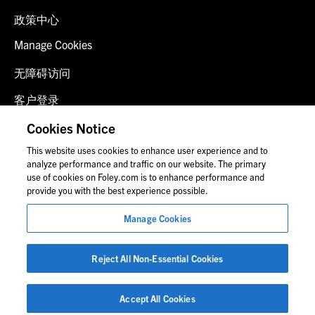
政策中心
Manage Cookies
无障碍访问
客户登录
诈骗预警
Cookies Notice
This website uses cookies to enhance user experience and to
联系我们
analyze performance and traffic on our website. The primary
use of cookies on Foley.com is to enhance performance and
provide you with the best experience possible.
© 2026 福里尔·拉德纳律师事务所
Manage Cookies
律师广告
图片中的人物可能并非福莱公司员工。
Reject All Non-Essential Cookies
Accept All Cookies