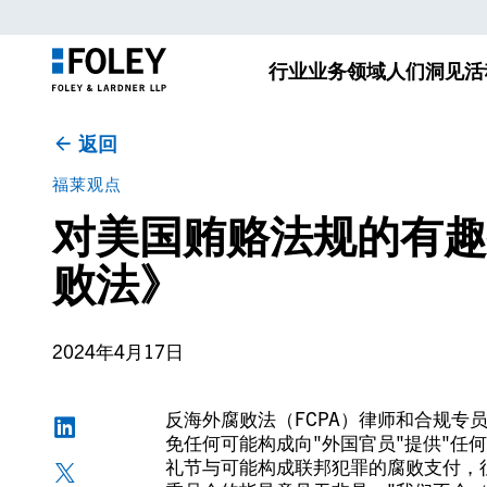
行业
业务领域
人们
洞见
活
返回
福莱观点
对美国贿赂法规的有趣
败法》
2024年4月17日
反海外腐败法（FCPA）律师和合规专
免任何可能构成向"外国官员"提供"任
礼节与可能构成联邦犯罪的腐败支付，