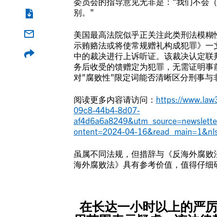
委员会的指导意见无非是："我们不会
别。"
美国最高法院似乎正关注此类刑法模糊性
示贿赂法或将使常规赠礼构成犯罪》一
中的裁决进行上诉听证。该裁决认定联邦
务后收受的馈赠定为犯罪，无需证明事
对"腐败性"限定词能否清晰区分刑事与
阅读更多内容请访问：
https://www.law
09c8-44b4-8d07-
af4d6a6a8249&utm_source=newslett
ontent=2024-04-16&read_main=1&nls
虽属不同法规，但措辞与《反海外腐败法
海外腐败法》具有参考价值，值得仔细
在长达一小时以上的严