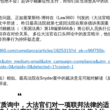
（也绝不会）起诉小额象征性支付，而你们应当清楚其中的区
问题。正如塞莱斯特·博特在《Law360》刊发的《大法官
文中所述， 昨日最高法院就第七巡回法院在斯奈德诉美国案
贿赂法（《美国法典》第18编第666条）将公职人员执行
前存在对价关系。 多位大法官在口头辩论中的发言暗示，他
非刑事行为持怀疑态度。
360.com/compliance/articles/1825315?nl_pk=c96f755b-
er&utm_medium=email&utm_campaign=compliance&utm_
idx=0&nlaidx=0&detected=1?copied=1
》相似。最高法院在Snyder案中的裁决意见可能对解读《
研读。
厉质询中，大法官们对一项联邦法律的适