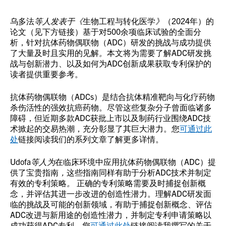
乌多法
等人发表于《
生物工程与转化医学
》
（2024年）的
论文（见下方链接）基于对500余项临床试验的全面分
析，针对抗体药物偶联物（ADC）研发的挑战与成功提供
了大量及时且实用的见解
。
本文将为需要了解ADC研发挑
战与创新潜力、以及如何为ADC创新成果获取专利保护的
读者提供重要参考。
抗体药物偶联物（ADCs）是结合抗体精准靶向与化疗药物
杀伤活性的强效抗癌药物。尽管这些复杂分子曾面临诸多
障碍，但近期多款ADC获批上市以及制药行业围绕ADC技
术掀起的交易热潮，充分彰显了其巨大潜力。您
可通过此
处
链接阅读我们的系列文章了解更多详情。
Udofa
等人为
在临床环境中应用抗体药物偶联物（ADC）提
供了宝贵指南
，
这些指南同样有助于分析ADC技术并制定
有效的专利策略
。
正确的专利策略需要及时捕捉创新概
念，并评估其进一步改进的创造性潜力。理解ADC研发面
临的挑战及可能的创新领域，有助于捕捉创新概念、评估
ADC改进与新用途的创造性潜力，并制定专利申请策略以
成功获得ADC专利。您
可通过此处
链接阅读我撰写的关于