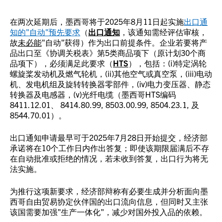
在两次延期后，墨西哥将于2025年8月11日起实施
出口通
知的"自动"预先要求
（
出口通知
，该通知需经评估审核，
故
未必能
"自动"获得）作为出口前提条件。企业若要将产
品出口至《协调关税表》第5类商品项下（原计划30个商
品项下），必须满足此要求（
HTS
），包括：(i)特定涡轮
螺旋桨发动机及燃气轮机，(ii)其他空气或真空泵，(iii)电动
机、发电机组及旋转转换器零部件，(iv)电力变压器、静态
转换器及电感器，(v)光纤电缆（墨西哥HTS编码
8411.12.01、 8414.80.99, 8503.00.99, 8504.23.1, 及
8544.70.01）。
出口通知申请最早可于2025年7月28日开始提交，经济部
承诺将在10个工作日内作出答复；即使该期限届满后不存
在自动批准或拒绝的情况，若未收到答复，出口行为将无
法实施。
为推行这项新要求，经济部辩称有必要生成并分析面向墨
西哥自由贸易协定伙伴国的出口流向信息，但同时又主张
该国需要加强"生产一体化"，减少对国外投入品的依赖。