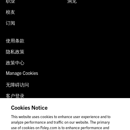
职业
洞见
校友
订阅
使用条款
隐私政策
政策中心
Manage Cookies
无障碍访问
客户登录
诈骗预警
Cookies Notice
This website uses cookies to enhance user experience and to
联系我们
analyze performance and traffic on our website. The primary
use of cookies on Foley.com is to enhance performance and