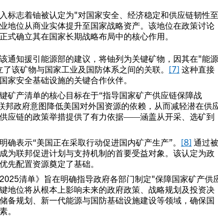
入标志着铀被认定为"对国家安全、经济稳定和供应链韧性
业地位从商业实体提升至国家战略资产。该地位在政策讨论
正式确立其在国家长期战略布局中的核心作用。
该通知援引能源部的建议，将铀列为关键矿物，因其在"能
立了该矿物与国家工业及国防体系之间的关联。
[7]
这种直接
国家安全基础设施的关键合作伙伴。
键矿产清单的核心目标在于“指导国家矿产供应链保障战
明联邦政府意图降低美国对外国资源的依赖，从而减轻潜在供
供应链的政策举措提供了有力依据——涵盖从开采、选矿到
明确表示“美国正在采取行动促进国内矿产生产”。
[8]
通过
成为联邦促进计划与支持机制的首要受益对象。该认定为政
优先配置资源奠定了基础。
2025清单》旨在明确指导政府各部门制定"保障国家矿产供
键地位将从根本上影响未来的政府政策、战略规划及投资决
储备规划、新一代能源与国防基础设施建设等领域，确保国
素。