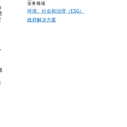
、
业务领域
动
环境、社会和治理（ESG）
资
家
政府解决方案
矿
源
国
金