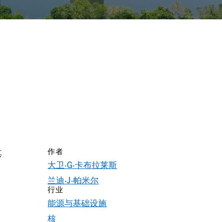
作者
其
大卫·G·卡布拉莱斯
兰迪·J·帕米尔
行业
能源与基础设施
核