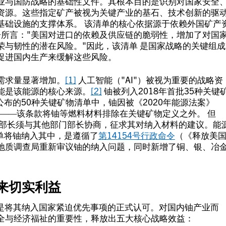
业与国防战略的基础性文件。其根本目的是识别对国家安全
资源。这些指定矿产被视为关键产业的基石、技术创新的驱
基础设施的支撑体系。 该清单的核心依据源于依赖外国矿产
告所言："美国对进口的依赖及供应链的脆弱性，增加了对国
荣与韧性的潜在风险。"
因此，该清单
是国家战略的关键组成
促进国内生产来缓解这些风险。
需求量显著增加。
[1]
人工智能（"AI"）被视为重要的战略资
能是该能源的核心来源。
[2]
铀被列入2018年首批35种关键
公布的50种关键矿物清单中，铀因被《2020年能源法案》
除——该条款将铀等燃料材料排除在关键矿物定义之外。 但
要求内政部长须与其他部门部长协商，征求其对纳入材料的建议。能
清单将铀纳入其中，是遵循了
第14154号行政命令
（《释放美
地质调查局重新审议铀的纳入问题，同时新增了铜、银、冶
带来切实利益
而是将其纳入国家紧迫优先事项的正式认可。对国内铀产业而
全与经济福祉的重要性，释放出五大核心战略效益：