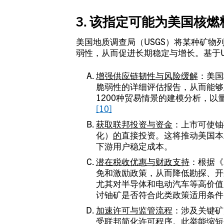
3. 该指定可能为美国核
美国地质调查局（USGS）将某种矿物
弱性，从而促进长期稳定与增长。基于U
增强供应链韧性与风险缓解
：美国
脆弱性的详细评估报告，从而能够主
1200种贸易情景的建模分析，
[10]
获取联邦投资与资金
：上市可使铀
化）
的
直接投资。这将推动美国本
下游用户稳定成本。
潜在税收优惠与财政支持
：根据《
免和激励政策，从而降低勘探、开
尤其对半导体和电动汽车等高价值
讨铀矿是否符合此类政策适用条件
加速许可与监管流程
：涉及关键矿
受联邦简化许可程序。此举能缩短