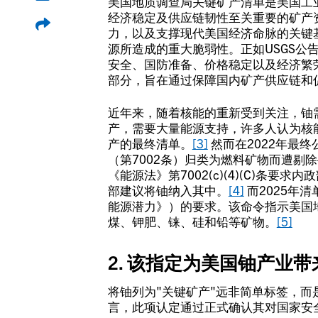
美国地质调查局关键矿产清单是美国工
经济稳定及供应链韧性至关重要的矿产
力，以及支撑现代美国经济命脉的关键
源所造成的重大脆弱性。正如USGS公
安全、国防准备、价格稳定以及经济繁
部分，旨在通过保障国内矿产供应链和
近年来，随着核能的重新受到关注，铀
产，需要大量能源支持，许多人认为核
产的最终清单。
[3]
然而在2022年最终
（第7002条）归类为燃料矿物而遭剔
《能源法》第7002(c)(4)(C)条
部建议将铀纳入其中。
[4]
而2025年
能源潜力》）的要求。该命令指示美国
煤、钾肥、铼、硅和铅等矿物。
[5]
2. 该指定为美国铀产业
将铀列为"关键矿产"远非简单标签，
言，此项认定通过正式确认其对国家安