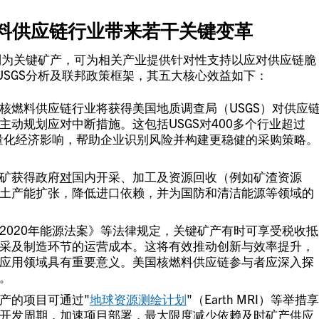
燃料供应链行业带来若干关键变革
列为关键矿产，可为相关产业提供针对性支持以应对供应链脆
SGS分析及联邦政策框架，其五大核心效益如下：
核燃料供应链行业将获得美国地质调查局（USGS）对供应
动规划应对中断措施。这包括USGS对400多个行业超过
以量化经济影响，帮助企业识别风险并构建更稳健的采购策略。
矿获得政府
对
国内开采、加工及资源回收（例如矿渣资源
土产能扩张，降低进口依赖，并为国防和清洁能源等领域的
2020年能源法案》等法律规定，关键矿产有时可享受税收抵
采及制造环节的运营成本。这将有效推动创新与效率提升，
应用领域具有重要意义。美国核燃料供应链参与者应深入探
。
产的项目可通过"
地球资源测绘计划
"（Earth MRI）等举措享
开发周期，加速项目部署，最大限度减少依赖及时矿产供应