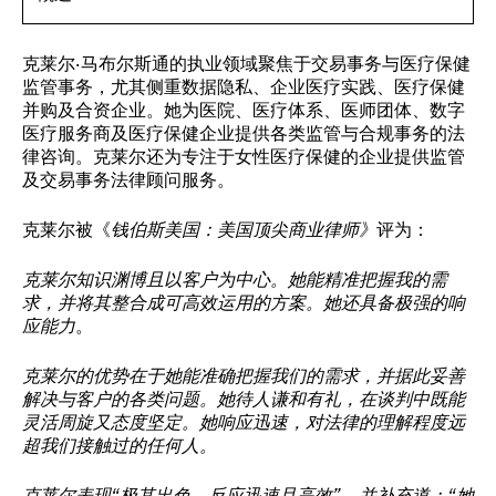
克莱尔·马布尔斯通的执业领域聚焦于交易事务与医疗保健
监管事务，尤其侧重数据隐私、企业医疗实践、医疗保健
并购及合资企业。她为医院、医疗体系、医师团体、数字
医疗服务商及医疗保健企业提供各类监管与合规事务的法
律咨询。克莱尔还为专注于女性医疗保健的企业提供监管
及交易事务法律顾问服务。
克莱尔被《
钱伯斯美国：美国顶尖商业律师》
评为：
克莱尔知识渊博且以客户为中心。她能精准把握我的需
求，并将其整合成可高效运用的方案。她还具备极强的响
应能力
。
克莱尔的优势在于她能准确把握我们的需求，并据此妥善
解决与客户的各类问题。她待人谦和有礼，在谈判中既能
灵活周旋又态度坚定。她响应迅速，对法律的理解程度远
超我们接触过的任何人。
克莱尔表现“极其出色、反应迅速且高效”，并补充道：“她