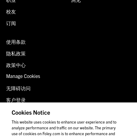
校友
订阅
使用条款
隐私政策
政策中心
Manage Cookies
无障碍访问
客户登录
诈骗预警
Cookies Notice
This website uses cookies to enhance user experience and to
联系我们
analyze performance and traffic on our website. The primary
use of cookies on Foley.com is to enhance performance and