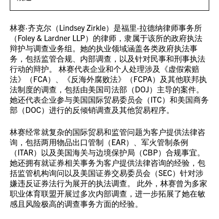
林赛·齐克尔（Lindsey Zirkle）是福里·拉德纳律师事务所
（Foley & Lardner LLP）的律师，隶属于该所的政府执法
辩护与调查业务组。她的执业领域涵盖各类政府执法事
务，包括监管合规、内部调查，以及针对民事和刑事执法
行动的辩护。 林赛代表企业和个人处理涉及《虚假索赔
法》（FCA）、《反海外腐败法》（FCPA）及其他联邦执
法制度的调查，包括由美国司法部（DOJ）主导的案件。
她还代表企业参与美国国际贸易委员会（ITC）和美国商务
部（DOC）进行的反倾销调查及其他贸易程序。
林赛经常就复杂的国际贸易和监管问题为客户提供法律咨
询，包括两用物品出口管制（EAR）、军火管制条例
（ITAR）以及美国海关与边境保护局（CBP）合规事宜。
她还拥有就证券相关事务为客户提供法律咨询的经验，包
括监管机构询问以及美国证券交易委员会（SEC）针对涉
嫌违反证券法行为展开的执法调查。 此外，林赛曾为多家
职业体育联盟开展过多次内部调查，进一步拓展了她在敏
感且风险极高的调查事务方面的经验。