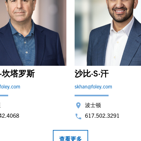
W·坎塔罗斯
沙比·S·汗
foley.com
skhan@foley.com
顿
波士顿
42.4068
617.502.3291
查看更多