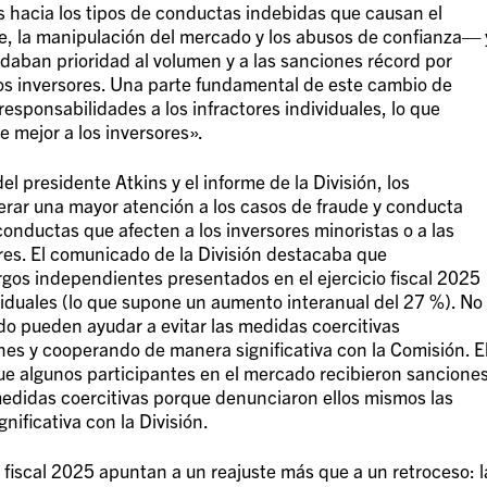
s hacia los tipos de conductas indebidas que causan el
de, la manipulación del mercado y los abusos de confianza— 
daban prioridad al volumen y a las sanciones récord por
os inversores. Una parte fundamental de este cambio de
esponsabilidades a los infractores individuales, lo que
 mejor a los inversores».
 presidente Atkins y el informe de la División, los
rar una mayor atención a los casos de fraude y conducta
conductas que afecten a los inversores minoristas o a las
res. El comunicado de la División destacaba que
gos independientes presentados en el ejercicio fiscal 2025
viduales (lo que supone un aumento interanual del 27 %). No
do pueden ayudar a evitar las medidas coercitivas
nes y cooperando de manera significativa con la Comisión. E
e algunos participantes en el mercado recibieron sancione
 medidas coercitivas porque denunciaron ellos mismos las
ificativa con la División.
o fiscal 2025 apuntan a un reajuste más que a un retroceso: l