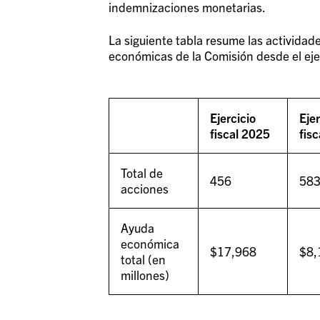
indemnizaciones monetarias.
La siguiente tabla resume las actividad
económicas de la Comisión desde el ejerc
Ejercicio
Ejer
fiscal 2025
fis
Total de
456
58
acciones
Ayuda
económica
$17,968
$8,
total (en
millones)