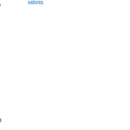
valores
s
0