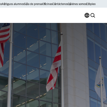
te
Antiguos alumnos
Sala de prensa
Oficinas
Contáctenos
Quiénes somos
Empleo