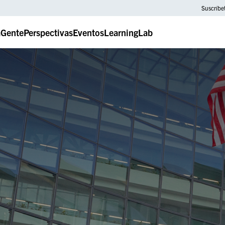
Suscríbe
a
Gente
Perspectivas
Eventos
LearningLab