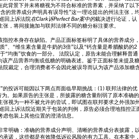
）在此背景下并未将糖视为不符合标准的营养素，并采纳了以
隐含的营养成分声明具有误导性”这一理论提出的州法主张，
九巡回上诉法院
在Clark诉Perfect Bar案中的
裁决进行论证，认
主张，将间接施加与联邦法律不同的糖分标注要求。
，该指控本身存在缺陷。产品正面标签标明了具体的营养成分
物质”、“维生素含量是牛奶的3倍”以及“钙含量是希腊酸奶的2
属于“均衡”饮食的一部分。 法院认定，原告未能合理解释普通
视为该产品营养均衡或低糖的明确表述。鉴于正面标签未提及
法院裁定，合理消费者不会因此被误导而认为该产品添加糖
”的投诉可能因以下两点而面临早期挑战：(1) 联邦法律的优
误导行为。如果原告的主张是，所披露的糖含量削弱了原本准确的
主张视为一种不被允许的尝试，即试图在联邦要求之外强加
九巡回上诉法院近期关于包装的判例，原告必须合理地指控正
考虑包装上其他位置的澄清信息。
非常明确：准确的营养成分声明、清晰的营养成分表披露，
的承诺，这些都是有效降低诉讼风险的有力工具。在本案中