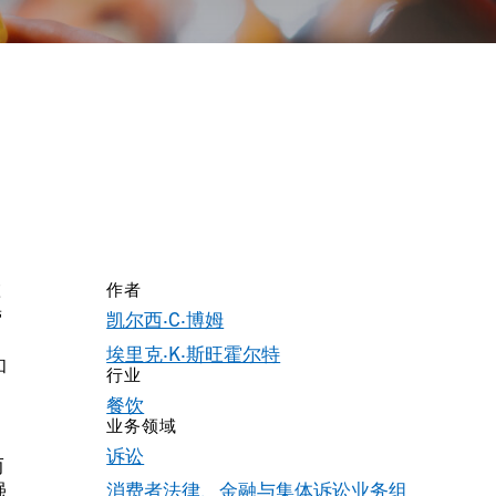
作者
营
凯尔西·C·博姆
埃里克·K·斯旺霍尔特
和
行业
餐饮
业务领域
诉讼
而
强
消费者法律、金融与集体诉讼业务组