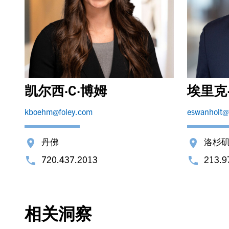
凯尔西·C·博姆
埃里克
kboehm@foley.com
eswanholt@
丹佛
洛杉
720.437.2013
213.9
相关洞察