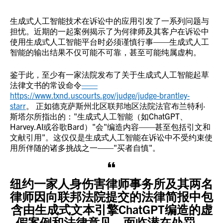
生成式人工智能技术在诉讼中的应用引发了一系列问题与
担忧。近期的一起案例揭示了为何律师及其客户在诉讼中
使用生成式人工智能平台时必须谨慎行事——生成式人工
智能的输出结果不仅可能不可靠，甚至可能纯属虚构。
鉴于此，至少有一家法院发布了关于生成式人工智能起草
法律文书的常设命令
——
https://www.txnd.uscourts.gov/judge/judge-brantley-
starr
。 正如德克萨斯州北区联邦地区法院法官布兰特利·
斯塔尔所指出的："生成式人工智能（如ChatGPT、
Harvey.AI或谷歌Bard）"会"编造内容——甚至包括引文和
文献引用"。这仅仅是生成式人工智能在诉讼中不受约束使
用所伴随的诸多挑战之一——"买者自慎"。
纽约一家人身伤害律师事务所及其两名
律师因向联邦法院提交的法律简报中包
含由生成式文本引擎ChatGPT编造的虚
假案例和法律意见，面临潜在处罚。