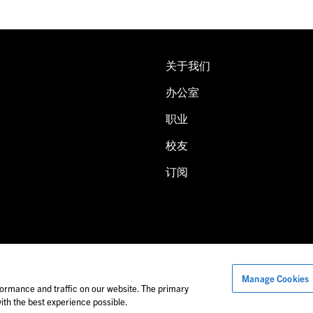
关于我们
办公室
职业
校友
订阅
Manage Cookies
片中的人物可能并非福莱公司员工。
ormance and traffic on our website. The primary
th the best experience possible.