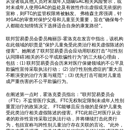
从业者或其他人员对未成年人隐瞒GAC相关风险警示，或
对未成年人使用GAC的益处及有效性作出虚假或无依据的
宣称，则FTC的监管权限将被触发。 弗格森主席强调，针
对GAC的审查对保护父母和儿童至关重要，旨在"确保每个
人都能在知情情况下选择适合自身的康复路径"。
联邦贸易委员会委员梅丽莎·霍洛克在发言中指出，该机构
在此领域的职责是"保护儿童免受此类治疗相关虚假陈述的
侵害"。她阐述了联邦贸易委员会应动用职权打击"与[性别
认同障碍]相关的不公平或欺骗性行为"的三大核心理由，
包括：(1) 联邦贸易委员会历来对医疗保健领域的不公平及
欺骗性宣传采取执法行动； (2) 治疗性别焦虑症的"重大且
不断演变的治疗方案与规范"；(3) 优先打击可能对儿童造
成严重伤害的不公平欺骗行为。
在阐述第一点时，霍洛克委员指出："联邦贸易委员会
（FTC）不监管医疗实践。FTC无权制定限制未成年人性别
重置治疗的政策决定。 FTC能够且应当做的是保护儿童免
受此类治疗相关虚假陈述的侵害。FTC此前已对医疗从业
者的欺诈性宣传采取过执法行动，并将继续打击此类行
为，包括宣称与跨性别儿童治疗存在关联的言论。"此外，