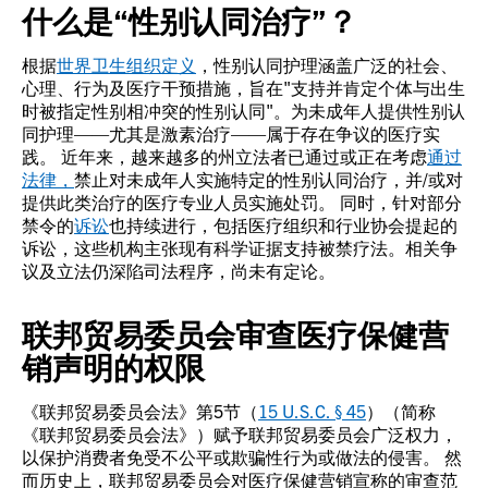
什么是“性别认同治疗”？
根据
世界卫生组织定义
，性别认同护理涵盖广泛的社会、
心理、行为及医疗干预措施，旨在"支持并肯定个体与出生
时被指定性别相冲突的性别认同"。为未成年人提供性别认
同护理——尤其是激素治疗——属于存在争议的医疗实
践。 近年来，越来越多的州立法者已通过或正在考虑
通过
法律，
禁止对未成年人实施特定的性别认同治疗，并/或对
提供此类治疗的医疗专业人员实施处罚。 同时，针对部分
禁令的
诉讼
也持续进行，包括医疗组织和行业协会提起的
诉讼，这些机构主张现有科学证据支持被禁疗法。相关争
议及立法仍深陷司法程序，尚未有定论。
联邦贸易委员会审查医疗保健营
销声明的权限
《联邦贸易委员会法》第5节（
15 U.S.C. § 45
）（简称
《联邦贸易委员会法》）赋予联邦贸易委员会广泛权力，
以保护消费者免受不公平或欺骗性行为或做法的侵害。 然
而历史上，联邦贸易委员会对医疗保健营销宣称的审查范