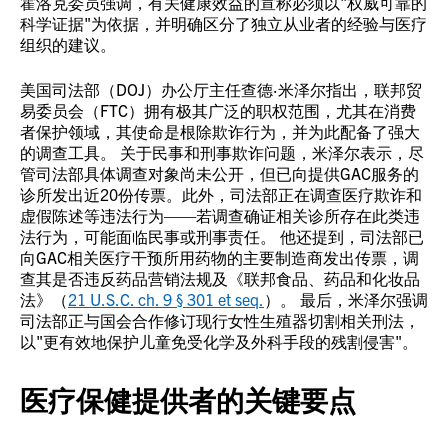
霍洛克委员强调，有关健康效益的宣称必须以"权威可靠的
科学证据"为依据，并明确区分了独立从业者的经验与医疗
组织的建议。
美国司法部（DOJ）办公厅主任查德·米泽尔指出，联邦贸
易委员会（FTC）拥有极其广泛的职权范围，尤其在消费
者保护领域，其使命是根除欺诈行为，并为此配备了强大
的调查工具。 关于民事和刑事欺诈问题，米泽尔表示，尽
管司法部具体调查对象尚未公开，但已向提供GAC服务的
诊所发出近20份传票。此外，司法部正在调查医疗欺诈和
虚假陈述等违法行为——若调查确证相关诊所存在此类违
法行为，可能面临民事或刑事责任。 他还提到，司法部已
向GAC相关医疗干预所用药物的主要制造商发出传票，调
查其是否违反药品营销法规及《联邦食品、药品和化妆品
法》（
21 U.S.C. ch. 9 § 301 et seq.
）。 最后，米泽尔强调
司法部正与国会合作修订现行女性生殖器切割相关刑法，
以"更有效地保护儿童免受化学及外科手段的残割侵害"。
医疗保健提供者的关键要点