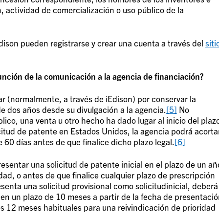
, actividad de comercialización o uso público de la
ison pueden registrarse y crear una cuenta a través del
siti
unción de la comunicación a la agencia de financiación?
tar (normalmente, a través de iEdison) por conservar la
 de dos años desde su divulgación a la agencia
.
[5]
No
lico, una venta u otro hecho ha dado lugar al inicio del plaz
citud de patente en Estados Unidos, la agencia podrá acorta
 60 días antes de que finalice dicho plazo legal.
[6]
esentar una solicitud de patente inicial en el plazo de un añ
dad, o antes de que finalice cualquier plazo de prescripción
esenta una solicitud provisional como solicitud
inicial
, deberá
l
en
un plazo de 10 meses a partir de la fecha de presentaci
 los 12 meses habituales para una reivindicación de prioridad