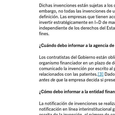
Dichas invenciones están sujetas a los 
embargo, no todas las invenciones de u
definición. Las empresas que tienen ac
invertir estratégicamente en I+D de man
independiente de los derechos del Estad
fines.
¿Cuándo debo informar a la agencia de
Los contratistas del Gobierno están ob
organismo financiador en un plazo de do
comunicado la invención por escrito al 
relacionados con las patentes
.
[3]
Dado e
antes de que
la empresa decida si prese
¿Cómo debo informar a la entidad fina
La notificación de invenciones se reali
notificación en línea interinstitucional
escrita de la invención, el número de c