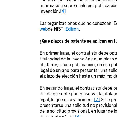
información sobre cualquier publicación
invención.
[4]
Las organizaciones que no conozcan iEd
web
de NIST
iEdison
.
¿Qué plazos de patente se aplican en f
En primer lugar, el contratista debe op
titularidad de la invención en un plazo
obstante, si una publicación, un uso púb
legal de un año para presentar una soli
el plazo de elección hasta un máximo de
En segundo lugar, el contratista debe pr
desde que opte por conservar la titulari
legal, lo que ocurra primero.
[7]
Si se pr
presentarse una solicitud no provisiona
de la solicitud provisional, en lugar de
de patente válida.
[8]