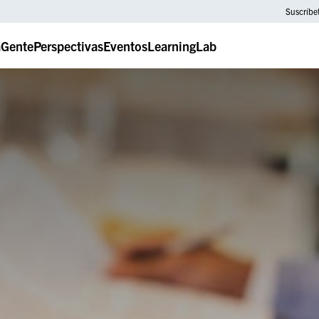
Suscríbe
a
Gente
Perspectivas
Eventos
LearningLab