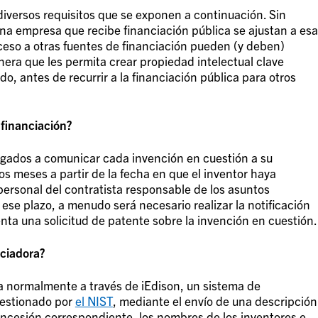
diversos requisitos que se exponen a continuación. Sin
na empresa que recibe financiación pública se ajustan a esa
ceso a otras fuentes de financiación pueden (y deben)
era que les permita crear propiedad intelectual clave
o, antes de recurrir a la financiación pública para otros
 financiación?
ligados a comunicar cada invención en cuestión a su
s meses a partir de la fecha en que el inventor haya
personal del contratista responsable de los asuntos
se plazo, a menudo será necesario realizar la notificación
nta una solicitud de patente sobre la invención en cuestión
nciadora?
za normalmente a través de iEdison, un sistema de
 gestionado por
el NIST
, mediante el envío de una descripción
oncesión correspondiente, los nombres de los inventores e