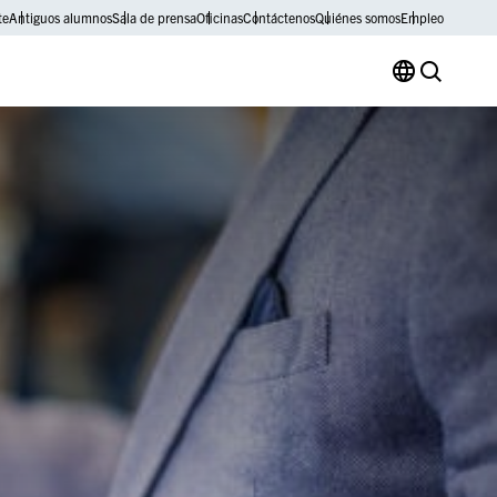
te
Antiguos alumnos
Sala de prensa
Oficinas
Contáctenos
Quiénes somos
Empleo