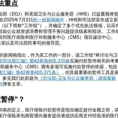
法重点
部（DOJ）和美国卫生与公众服务部（HHS）日益重视将
2025年7月2日
的一份新闻稿中
，HHS和司法部宣布成立新
组”（以下简称“工作组”），并确定了多个优先执法领域，以应
鼓励公众就资源浪费和管理不善问题提供线索和投诉。 工作
联邦医疗保险和医疗补助服务中心（CMS）项目诚信中心、
办公室以及司法部民事司的领导层。
5年的新闻稿指出，作为其工作的一部分，该工作组“将讨论与卫
联邦法规汇编》第42卷第405.370条
实施付款暂停相关的考
助服务中心（CMS）拥有多项可实施付款暂停的依据，包括
汇编》第42卷第405.371条）
，但其最重要的暂停工具是
。参见我们此前题为
《司法部-卫生与公众服务部〈虚假索赔
的
博客文章。
暂停”？
370条的定义，医疗保险付款暂停是指在确定超付金额之前，
医疗保险承包商暂缓向服务提供者或供应商支付经批准的医