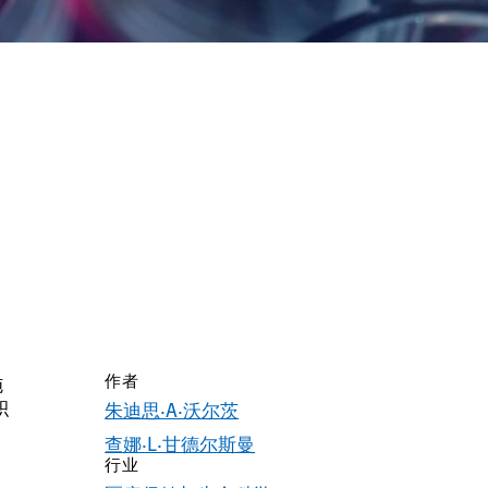
作者
施
积
朱迪思·A·沃尔茨
查娜·L·甘德尔斯曼
行业