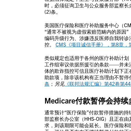
时，必须征询卫生与公众服务部监察长办公室
(2)条。
美国医疗保险和医疗补助服务中心（C
“通常不被视为虚假索赔范畴内的原因”
编码升级行为、涉嫌违反医师自我转诊
控。
CMS《项目诚信手册》，第8章，第8
类似规定也适用于各州的医疗补助计划（尽
工作组审议依据所援引的条款——并未
体的欺诈指控可信且医疗补助计划下正
助款项，除非该机构有正当理由不暂停
条
；
另见
《联邦法规汇编》第42卷第447
Medicare付款暂停会持
通常预计“医疗保险”付款暂停措施的持
部监察长办公室（HHS-OIG）且正在
求，则该期限可能会延长。医疗保险和医