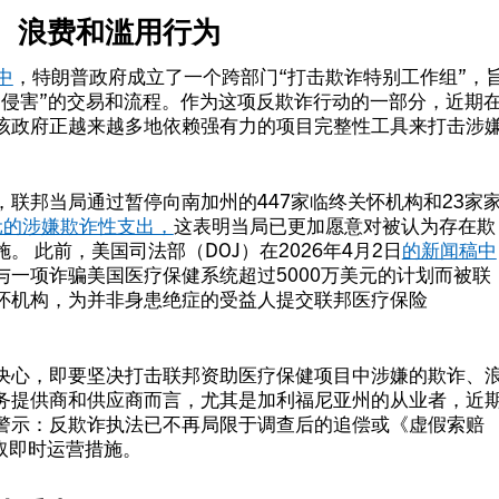
、浪费和滥用行为
中
，特朗普政府成立了一个跨部门“打击欺诈特别工作组”，
为侵害”的交易和流程。作为这项反欺诈行动的一部分，近期
该政府正越来越多地依赖强有力的项目完整性工具来打击涉
联邦当局通过暂停向南加州的447家临终关怀机构和23家
元的涉嫌欺诈性支出，
这表明当局已更加愿意对被认为存在欺
 此前，美国司法部（DOJ）在2026年4月2日
的新闻稿中
一项诈骗美国医疗保健系统超过5000万美元的计划而被联
怀机构，为并非身患绝症的受益人提交联邦医疗保险
决心，即要坚决打击联邦资助医疗保健项目中涉嫌的欺诈、
务提供商和供应商而言，尤其是加利福尼亚州的从业者，近
警示：反欺诈执法已不再局限于调查后的追偿或《虚假索赔
取即时运营措施。