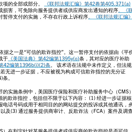
款项的全部或部分。
《联邦法规汇编》第42卷第405.371(a)
成损害，可免除向服务提供者或供应商发出通知的程序
。《
对暂停支付的实施，不存在行政上诉程序
。《联邦法规汇编
项的依据之一是“可信的欺诈指控”。这一暂停支付的依据由《平
载于
《美国法典》第42编第1395y(o)
条，其对应的医疗补助
2编第1396b(i)(2)条
。 该术语在法规中未作定义，但法规
报若无进一步证据，不应被视为构成可信欺诈指控的充分证
4)条。
70节的实施条例中，美国医疗保险和医疗补助服务中心（CMS
的欺诈指控，包括但不限于以下内容： (1) 经进一步证据核
报电话号码或用于相同目的的网站提交的投诉或其他通讯
，
挖掘；以及(3) 通过服务提供商审计、反欺诈法（FCA）案件及调
HS）在判定针对某服务提供者或供应商的欺诈指控是否可信