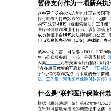
暂停支付作为一项新兴执
这种更广泛的执法态势也体现在美国司法
停付款作为打击欺诈的手段上。 此前，在
的“司法部-HHS《虚假索赔法》工作
医疗保健欺诈和滥用行为。该新闻稿还
成员包括来自HHS总法律顾问办公室、
HHS监察长办公室（OIG）法律顾问
就本讨论而言，司法部（DOJ）202
生与公众服务部（HHS）是否应根据
《
因素
……”。
尽管美国医疗保险和医疗补
“存在超额付款的可靠信息”
（《联邦法规
于“可信的欺诈指控”而采取的暂停措施
法〉工作组：聚焦医疗保险付款暂停
》
什么是“联邦医疗保险付款
根据《联邦法规汇编》第42卷第405.
在针对可信欺诈指控的调查结束之前，