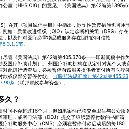
（HHS-OIG）的意见。《美国法典》第42编第1395y(o
MS）在其《项目诚信手册》中指出，欺诈性暂停措施也可用
，例如：质量改进组织（QIO）认定诊断相关组（DRG）存在
法，以及针对医疗必需物品或服务存在回扣的可信指
.3.1.1节。
管《美国法典》第42编第405.370条——即新闻稿中作
涉及医疗补助计划）。 州医疗补助机构在认定针对某个人或
在对此进行调查后，必须暂停向该服务提供者支付所有医疗
付款或仅部分暂停付款。
《联邦法规汇编》第42卷第455.23
.90条
（联邦财政参与资金）。
续多久？
续时间不会超过18个月，但如果案件已移交至卫生与公众服
由其审理，或者司法部（DOJ）提交了继续暂停付款的书面请
疗补助服务中心（CMS）必须在暂停付款启动后的每180