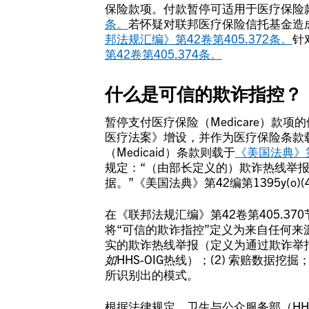
保险款项。付款暂停可适用于医疗保险
条。
若怀疑对联邦医疗保险信托基金造
邦法规汇编》第42卷第405.372条。
针
第42卷第405.374条。
什么是可信的欺诈指控？
暂停支付医疗保险（Medicare）款
医疗法案》增设，并作为医疗保险条款
（Medicaid）条款则载于
《美国法典》第4
规定：“（由部长定义的）欺诈热线举
据。”《美国法典》第42编第1395y(o)(
在《联邦法规汇编》第42卷第405.3
将“可信的欺诈指控”定义为来自任何来源
实的欺诈热线举报（定义为通过欺诈举
如
HHS-OIG热线）；(2) 索赔数据
所识别出的模式。
根据法律规定，卫生与公众服务部（H