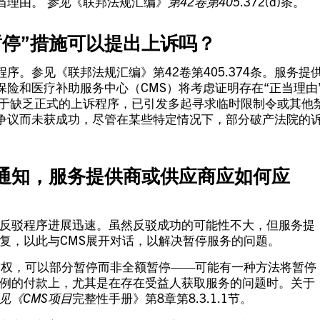
当理由。
参见
《联邦法规汇编》
第42卷第405
.372(d)条。
暂停”措施可以提出上诉吗？
。参见《联邦法规汇编》第42卷第405.374条。服务提
险和医疗补助服务中心（CMS）将考虑证明存在“正当理由
由于缺乏正式的上诉程序，已引发多起寻求临时限制令或其他
争议而未获成功，尽管在某些特定情况下，部分破产法院的
通知，服务提供商或供应商应如何应
反驳程序进展迅速。虽然反驳成功的可能性不大，但服务提
复，以此与CMS展开对话，以解决暂停服务的问题。
量权，可以部分暂停而非全额暂停——可能有一种方法将暂停
例的付款上，尤其是在存在受益人获取服务的问题时。关于
见《CMS项目
完整性手册》第8章第8.3.1.1节。