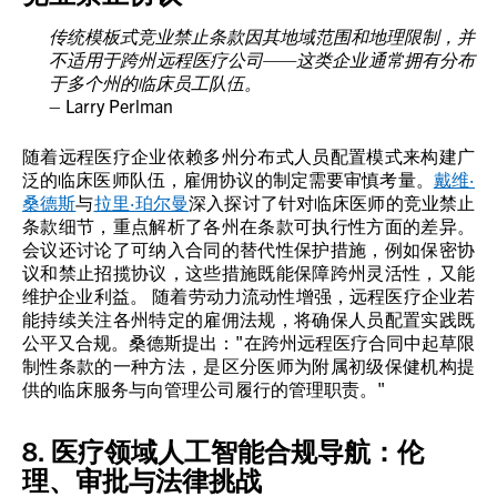
传统模板式竞业禁止条款因其地域范围和地理限制，并
不适用于跨州远程医疗公司——这类企业通常拥有分布
于多个州的临床员工队伍。
– Larry Perlman
随着远程医疗企业依赖多州分布式人员配置模式来构建广
泛的临床医师队伍，雇佣协议的制定需要审慎考量。
戴维·
桑德斯
与
拉里·珀尔曼
深入探讨了针对临床医师的竞业禁止
条款细节，重点解析了各州在条款可执行性方面的差异。
会议还讨论了可纳入合同的替代性保护措施，例如保密协
议和禁止招揽协议，这些措施既能保障跨州灵活性，又能
维护企业利益。 随着劳动力流动性增强，远程医疗企业若
能持续关注各州特定的雇佣法规，将确保人员配置实践既
公平又合规。桑德斯提出："在跨州远程医疗合同中起草限
制性条款的一种方法，是区分医师为附属初级保健机构提
供的临床服务与向管理公司履行的管理职责。"
8. 医疗领域人工智能合规导航：伦
理、审批与法律挑战