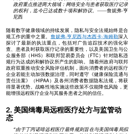
政府重点推进两大领域：网络安全与患者获取医疗记录
的权利，迄今已达成数十项和解协议。
——詹妮弗·亨
尼西
随着数字健康领域的持续发展，隐私与安全法规始终是合
规工作的重中之重。
詹妮弗·
亨尼西
与
杰西卡·海姆勒
深入
探讨了最新的执法重点，包括对广告追踪技术的强化审
查、患者及时获取医疗记录的重要性，以及美国卫生与公
众服务部（HHS）和联邦贸易委员会（FTC）针对隐私违
规行为达成的和解协议所产生的影响。 随着州政府与联邦
政府双重推动安全风险评估机制，面向消费者的远程医疗
企业若能主动加强数据治理，同时遵守《健康保险流通与
责任法案》（HIPAA）及各州消费者数据隐私法规，将获
得显著优势。战略性地实施这些政策不仅能降低风险，更
能增强远程医疗企业与其服务患者之间的信任。
2. 美国缉毒局远程医疗处方与监管动
态
“由于丁丙诺啡远程医疗最终规则旨在与美国缉毒局拟