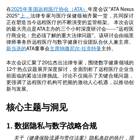
在
2025年美国远程医疗协会（ATA）
年度会议"ATA Nexus
2025"
上，
法律专家与医疗保健领袖齐聚一堂，共同探讨
正在塑造当今远程医疗的不断演变的监管框架。 本次会议
的最大亮点是ATA主办的三个小时深度研讨会——"远程医
疗商业化：您必须了解的重大法律问题"。该研讨会由福里
律师事务所远程医疗与数字健康行业团队合伙人兼主席、
新当选的
ATA董事会
主席
纳撒尼尔·拉克特曼
主持。
本次会议汇聚了20位杰出法律专家，围绕数字健康领域的
12个热点议题展开深度探讨，全面剖析了远程医疗企业当
前面临的紧迫法律挑战。讨论不仅揭示了关键合规问题，
更强调了远程医疗机构可把握的激动人心机遇，以推动创
新与发展。
核心主题与洞见
1. 数据隐私与数字战略合规
关于《健康保险流通与责任法案》隐私条款的执行，现