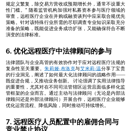
规定义繁复，除交易方营收或预期增长外，通常不设重大
性门槛。" 随着监管机构加强对私募资本参与医疗领域的
审查，远程医疗企业在并购或融资谈判中应采取合规优先
策略。针对该特殊行业所需的尽职调查专业知识采取充分
准备的策略，既能促进业务成功扩张，又能确保符合不断
演变的法律标准。
6. 优化远程医疗中法律顾问的参与
法律团队与企业高管的有效协作对于应对远程医疗法规的
复杂性至关重要。
朱莉娅·布洛克
与
艾米莉·温
分享了宝贵
的行业洞见，阐述了如何最大化法律顾问的战略作用——
既促进合规，又推动业务创新。 讨论强调了实用法律指导
的重要性，尤其对在不同司法管辖区运营且面临多样化监
管框架的企业而言。通过主动与法律顾问（无论是内部法
律顾问还是外部法律顾问）开展合作，远程医疗企业能够
优化运营流程、降低风险，同时推动可持续增长。
7. 远程医疗人员配置中的雇佣合同与
竞业禁止协议