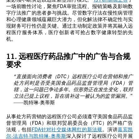
一场前瞻性讨论，聚焦FDA审批流程、报销策略及影响数
字疗法推广的患者参与挑战。尽管数字疗法在慢性病管理
和心理健康领域蕴藏巨大潜力，但化解法律不确定性与实
现财务可行性仍是关键。通过主动制定政策并将其融入远
程医疗服务体系，医疗创新者可抢占数字健康转型的先
机。
11. 远程医疗药品推广中的广告与合规
要求
“直接面向消费者（DTC）远程医疗公司在营销和推广
处方药时是否受美国食品药品监督管理局（FDA）管
辖，这一问题已争论多年。但形势正在发生变化，联邦
立法已提上议程，旨在填补这一被认为的监管漏洞。
”
——凯特琳·奥蒂斯
从事处方药营销的远程医疗公司必须遵守美国食品药品监
督管理局（FDA）和联邦贸易委员会（FTC）的严格广告
法规，包括
FDA针对社交媒体网红的新法规
。演讲
嘉宾凯
尔
·法吉特与凯特琳·奥蒂斯
深入探讨了远程医疗公司开展