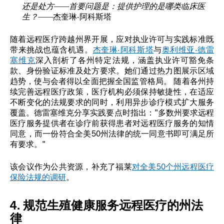
还是处方——首要问题是：提供护理的是哪类临床医
生？——
杰奎琳·阿科斯塔
随着远程医疗跨越州界开展，应对执业许可与实践标准既
带来挑战也蕴含机遇。
杰奎琳·阿科斯塔
与
奥利维亚·德雷
塞维克
深入剖析了各州特定法规，涵盖执业许可豁免条
款、身份验证标准及处方要求。她们通过热力图展示区域
趋势，使与会者得以全面把握全国监管格局。 随着各州持
续完善远程医疗政策，医疗机构必须保持敏捷性，在适应
不断变化的法规要求的同时，利用异步诊疗模式扩大服务
覆盖。德雷塞维克分享实践要点时指出："多数州要求远程
医疗服务提供者在诊疗前获得患者对远程医疗服务的知情
同意，而一份符合全美50州法律的统一同意书即可满足所
有要求。"
该会议作为公共资源，补充了福莱
对全美50个州远程医疗
保险法规的调研
。
4. 规范生殖健康服务远程医疗的州法
律