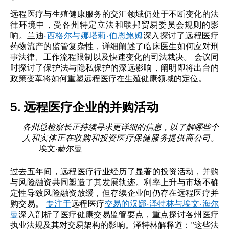
远程医疗与生殖健康服务的交汇领域仍处于不断变化的法
律环境中，受各州特定立法和联邦贸易委员会规则的影
响。兰迪
·西格尔与娜塔莉·伯恩鲍姆
深入探讨了远程医疗
药物流产的监管复杂性，详细阐述了临床医生如何应对刑
事法律、工作流程限制以及快速变化的司法裁决。 会议同
时探讨了保护法与隐私保护的深远影响，阐明即将出台的
政策变革将如何重塑远程医疗在生殖健康领域的定位。
5. 远程医疗企业的并购活动
各州总检察长正持续寻求更详细的信息，以了解哪些个
人和实体正在收购和投资医疗保健服务提供商公司。
——埃文·赫尔曼
过去五年间，远程医疗行业经历了显著的投资活动，并购
与风险融资共同塑造了其发展轨迹。利率上升与市场不确
定性导致风险融资放缓，但存续企业间仍存在远程医疗并
购交易。
专注于
远程医疗
交易的汉娜·泽特林与埃文·海尔
曼
深入剖析了医疗健康交易监管要点，重点探讨各州医疗
执业法规及其对交易架构的影响。泽特林解释道："这些法