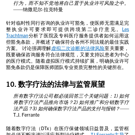
行为，而不知不觉地将自己置于执业许可风险之中。
——纳撒尼尔·拉克特曼
针对临时性同行咨询的执业许可豁免，使医师无需满足完
整执业许可要求即可提供跨境第二诊疗意见。
Les
Trachtman
分析了医院及专科医疗服务提供者如何运用这
些豁免条款，并概述了确保符合各州不同法规的最佳实践
方案。 讨论强调理解
虚拟二次诊断的法律风险
至关重要，
既要确保咨询服务符合法律规范，又要支持以患者为中心
的医疗模式。随着虚拟医疗模式持续扩展，明确执业许可
豁免条款仍是保障医师团队专业资质完整性的关键所在。
10. 数字疗法的法律与监管展望
所有数字疗法公司都必须回答三个关键问题：1) 如何
将数字疗法产品推向市场？2) 如何推广和分销数字疗
法产品？3) 如何确保数字疗法产品的支付与报销？——
T.J. Ferrante
随着数字疗法（DTx）在医疗保健领域日益普及，监管框
架必须不断演进以适应新型治疗模式。
TJ Ferrante主导
了