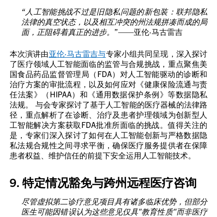
“人工智能挑战不过是旧隐私问题的新包装：联邦隐私
法律的真空状态，以及相互冲突的州法规拼凑而成的局
面，正阻碍着真正的进步。
”——亚伦·马古雷吉
本次演讲由
亚伦·马古雷吉与
专家小组共同呈现，深入探讨
了医疗领域人工智能面临的监管与合规挑战，重点聚焦美
国食品药品监督管理局（FDA）对人工智能驱动的诊断和
治疗方案的审批流程，以及如何应对《健康保险流通与责
任法案》（HIPAA）和《通用数据保护条例》等数据隐私
法规。 与会专家探讨了基于人工智能的医疗器械的法律路
径，重点解析了在诊断、治疗及患者护理领域为创新型人
工智能解决方案获取FDA批准所面临的挑战。值得关注的
是，专家们深入探讨了如何在人工智能创新与严格数据隐
私法规合规性之间寻求平衡，确保医疗服务提供者在保障
患者权益、维护信任的前提下安全运用人工智能技术。
9. 特定情况豁免与跨州远程医疗咨询
尽管虚拟第二诊疗意见项目具有诸多临床优势，但部分
医生可能因错误认为这些意见仅具"教育性质"而非医疗