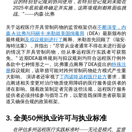
议的特别登记规则协同使用，若特别登记规则未能在
2025年底前最终确定并实施，这两项规则都将面临挑
战。
”——内森·比弗
关于远程医疗开具管制药物的监管框架仍在
不断演
变，内
森·A·比弗与玛丽卡·米勒就美国缉毒局
（DEA）最新颁布的
最终规则
及拟议规则进行了
阐释。米勒首先回顾了《瑞安·
海特法案》，并指出："尽管从业者通常不得在未进行面诊
的情况下开具管制药物，但从事远程医疗实践者可获豁
免。" 近期DEA最终规则与拟议规则均符合远程医疗例外
条款中七种情形之一。比弗重点阐释了DEA提出的
特殊注
册
拟议规则，该举措可能对跨州管制药物处方模式产生重
大影响。 演讲者还审视了
丁丙诺啡远程医疗处方
要求，重
点阐述相关变更对治疗物质使用障碍的医疗服务提供者的
潜在影响。随着政策制定者完善这些法规，远程医疗服务
提供者必须持续参与倡导工作，以塑造既保障患者获取渠
道又确保合规的政策框架。
3. 全美50州执业许可与执业标准
在评估多州远程医疗实践标准时——无论是模式、监督