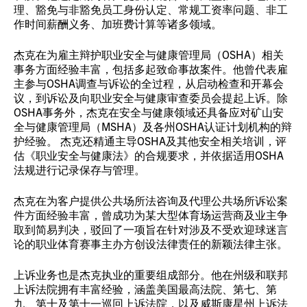
理、豁免与非豁免员工身份认定、常规工资率问题、非工
作时间薪酬义务、加班费计算等诸多领域。
杰克在为雇主辩护职业安全与健康管理局（OSHA）相关
事务方面经验丰富，包括多起致命事故案件。他曾代表雇
主参与OSHA调查与诉讼的全过程，从启动检查和开幕会
议，到诉讼及向职业安全与健康审查委员会提起上诉。除
OSHA事务外，杰克在安全与健康领域还具备应对矿山安
全与健康管理局（MSHA）及各州OSHA认证计划机构的辩
护经验。 杰克还精通主导OSHA及其他安全相关培训，评
估《职业安全与健康法》的合规要求，并依据适用OSHA
法规进行记录保存与管理。
杰克在为客户提供公共场所法咨询及代理公共场所诉讼案
件方面经验丰富，曾成功为某大型体育场运营商及业主争
取到简易判决，驳回了一项旨在针对涉及不受欢迎球迷言
论的职业体育赛事主办方创设法律责任的新颖法律主张。
上诉业务也是杰克执业的重要组成部分。他在州级和联邦
上诉法院拥有丰富经验，涵盖美国最高法院、第七、第
九、第十及第十一巡回上诉法院，以及威斯康星州上诉法