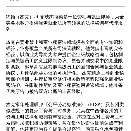
约翰（杰克）·R·菲茨杰拉德是一位劳动与就业律师，为全
美各地客户提供涵盖就业法所有领域的法律咨询与代理服
务。
杰克在竞业禁止和商业秘密法领域拥有全面的专业知识和
经验，业务覆盖全美所有司法管辖区。他凭借丰富的实务
经验，以商业为导向为客户提供企业级战略咨询，包括制
定与关键员工的竞业限制协议、整合并购交易中的竞业限
制条款、起草高管及其他高级员工的雇佣合同与竞业禁止
协议，并评估此类协议的可执行性。 杰克精通主导商业秘
密保护培训，并擅长审查修订相关政策流程以强化商业秘
密防护。在限制性契约及商业秘密盗用诉讼领域，他具备
代表原告与被告双方出庭的丰富经验。
杰克常年处理联邦《公平劳动标准法》（FLSA）及各州类
似法规下的复杂工资与工时事务，尤其在中西部各州的工
资与工时法律领域拥有丰富经验。 杰克在应对工资与工时
索赔时采取积极防御策略，常在集体诉讼认证前达成有利
和解。他还定期为客户提供合规咨询，涵盖独立承包商管