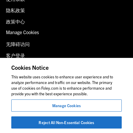
隐私政策
政策中心
Manage Cookies
无障碍访问
客户登录
诈骗预警
Cookies Notice
This website uses cookies to enhance user experience and to
联系我们
analyze performance and traffic on our website. The primary
use of cookies on Foley.com is to enhance performance and
provide you with the best experience possible.
© 2026 福里尔·拉德纳律师事务所
Manage Cookies
律师广告
图片中的人物可能并非福莱公司员工。
Reject All Non-Essential Cookies