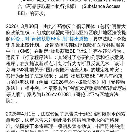
合《药品获取基本执行指标》（Substance Access
BEI）的要求。
2026年3月30日，由九个药物安全倡导团体（包括“明智大
麻政策组织”）组成的联盟向哥伦比亚特区联邦地区法院提
起
诉讼，对“药物获取BEI计划”提出质疑，
要求法院下令撤
销并废止该计划。 原告指控联邦医疗保险和医疗补助服务
中心（CMS）在制定“物质获取BEI”计划时存在违法行为，
违反了《行政程序法》：其绕过了必要的公示和征求意见
程序；在实施该新试点计划时行为专断且反复无常，该计
划与CMS此前关于“医疗保险不涵盖大麻”的规定相冲突；
其行为超出了法定权限； 且该“物质获取BEI”与具有约束
力的联邦法规（例如《2026年农业拨款法案》和《受控物
质法》）相冲突。本案案名为
“明智大麻政策组织诉肯尼迪
等人案”，
案号为1:26-cv-01081（哥伦比亚特区地方法
院）。
2026年4月1日，法院驳回了原告关于颁发临时限制令的紧
急动议，认定原告未达到此类救济措施所要求的严格标
准。法院接下来将审理一项初步禁令动议，书面陈述的提
交截止日期为4月9日，听证会定于2026年4月20日举行。