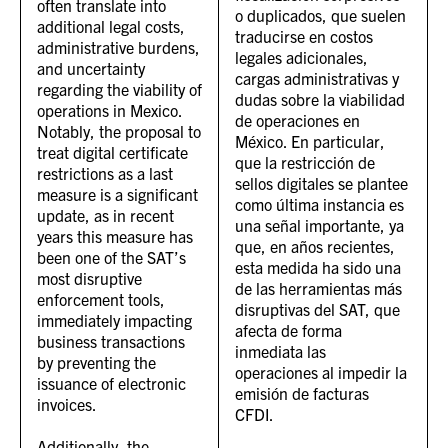
often translate into
o duplicados, que suelen
additional legal costs,
traducirse en costos
administrative burdens,
legales adicionales,
and uncertainty
cargas administrativas y
regarding the viability of
dudas sobre la viabilidad
operations in Mexico.
de operaciones en
Notably, the proposal to
México. En particular,
treat digital certificate
que la restricción de
restrictions as a last
sellos digitales se plantee
measure is a significant
como última instancia es
update, as in recent
una señal importante, ya
years this measure has
que, en años recientes,
been one of the SAT’s
esta medida ha sido una
most disruptive
de las herramientas más
enforcement tools,
disruptivas del SAT, que
immediately impacting
afecta de forma
business transactions
inmediata las
by preventing the
operaciones al impedir la
issuance of electronic
emisión de facturas
invoices.
CFDI.
Additionally, the