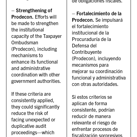
de obligaciones fiscales.
–
Strengthening of
–
Fortalecimiento de la
Prodecon.
Efforts will
Prodecon.
Se impulsará
be made to strengthen
el fortalecimiento
the institutional
institucional de la
capacity of the Taxpayer
Procuraduría de la
Ombudsman
Defensa del
(Prodecon), including
Contribuyente
mechanisms to
(Prodecon), incluyendo
enhance its functional
mecanismos para
and administrative
mejorar su coordinación
coordination with other
funcional y administrativa
government authorities.
con otras autoridades.
If these criteria are
Si estos criterios se
consistently applied,
aplican de forma
they could significantly
consistente, podrían
reduce the risk of
reducir de manera
facing unexpected or
relevante el riesgo de
duplicative audit
enfrentar procesos de
proceedings—which
fiscalización sorpresivos