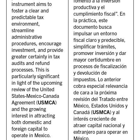
fomento a la inversión
instrument aims to
productiva y el
foster a clear and
cumplimiento fiscal”. En
predictable tax
la práctica, este
environment,
documento busca
streamline
impulsar un entorno
administrative
fiscal claro y predecible,
procedures, encourage
simplificar trámites,
investment, and provide
promover inversión y dar
greater certainty in tax
mayor certidumbre en
audits and refund
procesos de fiscalización
processes. This is
y devolución de
particularly significant
impuestos. Lo anterior
in light of the upcoming
cobra especial relevancia
review of the United
de cara a la próxima
States-Mexico-Canada
revisión del Tratado entre
Agreement (
USMCA
)
México, Estados Unidos y
and the growing
Canadá (
USMCA
) y al
interest in attracting
interés creciente de
both domestic and
atraer capital nacional y
foreign capital to
extranjero para operar en
operate in Mexico.
México.