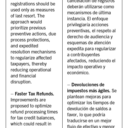
cancelación de registros
registrations should be
deberán utilizarse como
used only as measures
mecanismos de última
of last resort. The
instancia. El enfoque
approach would
privilegiaría acciones
prioritize previous
preventivas, el respeto al
preventive actions, due
derecho de audiencia y
process protections,
esquemas de atención
and expedited
expedita para regularizar
resolution mechanisms
a contribuyentes
to regularize affected
afectados, reduciendo el
taxpayers, thereby
impacto operativo y
reducing operational
económico.
and financial
disruption.
–
Devoluciones de
impuestos más ágiles.
Se
–
Faster Tax Refunds.
plantean mejoras para
Improvements are
optimizar los tiempos de
proposed to optimize
devolución de saldos a
refund processing times
favor, lo que podría
for tax credit balances,
traducirse en un mejor
which could result in
flujo de efectivo y menor